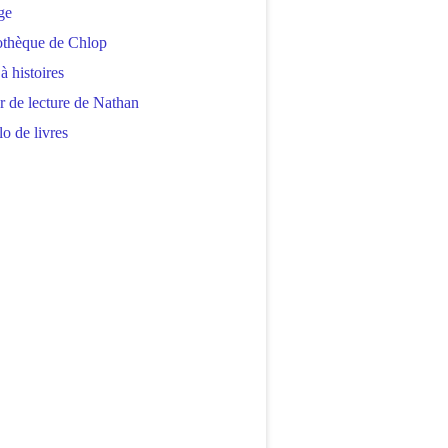
ge
othèque de Chlop
 à histoires
r de lecture de Nathan
o de livres