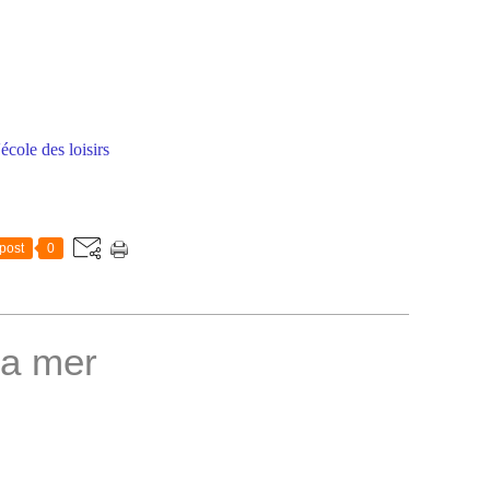
'école des loisirs
post
0
la mer