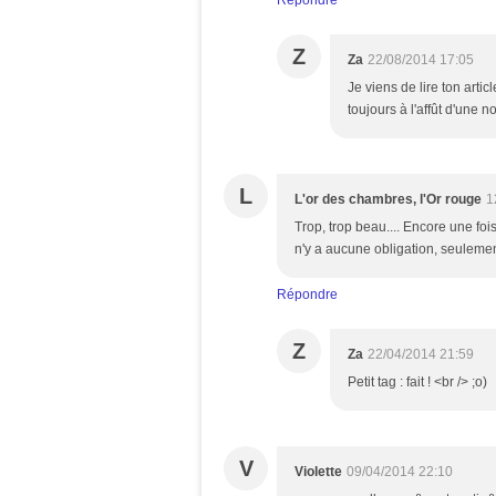
Répondre
Z
Za
22/08/2014 17:05
Je viens de lire ton artic
toujours à l'affût d'une n
L
L'or des chambres, l'Or rouge
1
Trop, trop beau.... Encore une fois 
n'y a aucune obligation, seulemen
Répondre
Z
Za
22/04/2014 21:59
Petit tag : fait ! <br /> ;o)
V
Violette
09/04/2014 22:10