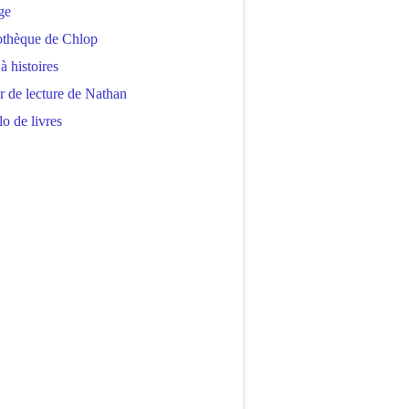
ge
othèque de Chlop
 à histoires
r de lecture de Nathan
o de livres