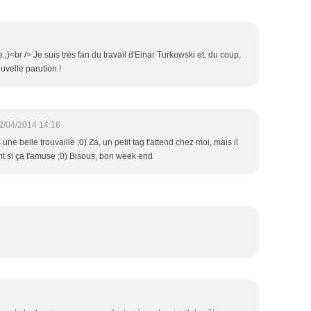
le ;)<br /> Je suis très fan du travail d'Einar Turkowski et, du coup,
ouvelle parution !
2/04/2014 14:16
une belle trouvaille ;0) Za, un petit tag t'attend chez moi, mais il
t si ça t'amuse ;0) Bisous, bon week end