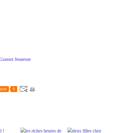
Grasset Jeunesse
post
0