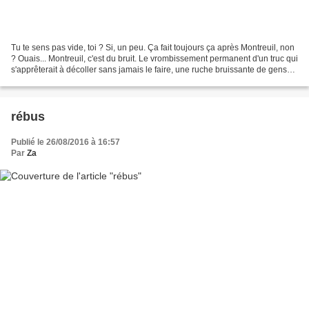
Tu te sens pas vide, toi ? Si, un peu. Ça fait toujours ça après Montreuil, non
? Ouais... Montreuil, c'est du bruit. Le vrombissement permanent d'un truc qui
s'apprêterait à décoller sans jamais le faire, une ruche bruissante de gens
de tous âges. Montreuil,...
rébus
Publié le 26/08/2016 à 16:57
Par
Za