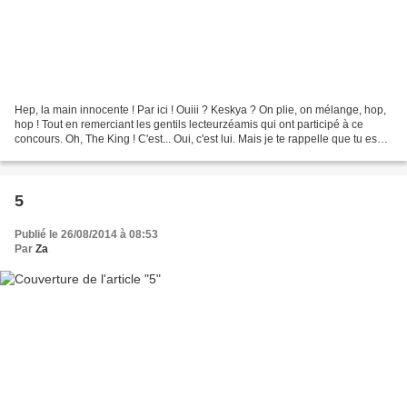
Hep, la main innocente ! Par ici ! Ouiii ? Keskya ? On plie, on mélange, hop,
hop ! Tout en remerciant les gentils lecteurzéamis qui ont participé à ce
concours. Oh, The King ! C'est... Oui, c'est lui. Mais je te rappelle que tu es
innocent, impartial...
5
Publié le 26/08/2014 à 08:53
Par
Za