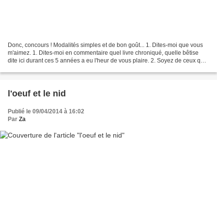
Donc, concours ! Modalités simples et de bon goût... 1. Dites-moi que vous
m'aimez. 1. Dites-moi en commentaire quel livre chroniqué, quelle bêtise
dite ici durant ces 5 années a eu l'heur de vous plaire. 2. Soyez de ceux qui
aiment la page FB du Cabas,...
l'oeuf et le nid
Publié le 09/04/2014 à 16:02
Par
Za