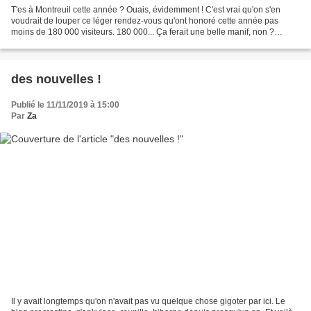
T'es à Montreuil cette année ? Ouais, évidemment ! C'est vrai qu'on s'en
voudrait de louper ce léger rendez-vous qu'ont honoré cette année pas
moins de 180 000 visiteurs. 180 000... Ça ferait une belle manif, non ?
J'imagine bien les slogans... ! des...
des nouvelles !
Publié le 11/11/2019 à 15:00
Par
Za
Il y avait longtemps qu'on n'avait pas vu quelque chose gigoter par ici. Le