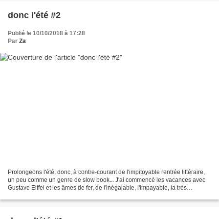
donc l'été #2
Publié le 10/10/2018 à 17:28
Par
Za
Prolongeons l'été, donc, à contre-courant de l'impitoyable rentrée littéraire,
un peu comme un genre de slow book... J'ai commencé les vacances avec
Gustave Eiffel et les âmes de fer, de l'inégalable, l'impayable, la très
talentueuse Flore Vesco. Après...