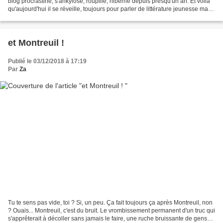
blog procrastine, s'ankylose, roupille, hiberne depuis presqu'un an. Et voilà
qu'aujourd'hui il se réveille, toujours pour parler de littérature jeunesse mais
pas à sa manière...
et Montreuil !
Publié le 03/12/2018 à 17:19
Par
Za
Tu te sens pas vide, toi ? Si, un peu. Ça fait toujours ça après Montreuil, non
? Ouais... Montreuil, c'est du bruit. Le vrombissement permanent d'un truc qui
s'apprêterait à décoller sans jamais le faire, une ruche bruissante de gens