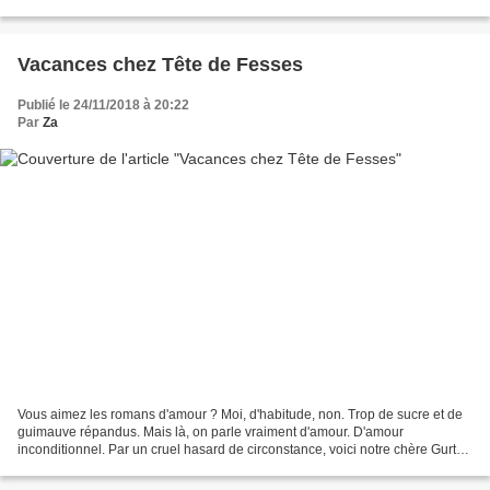
de tous âges. Montreuil,...
Vacances chez Tête de Fesses
Publié le 24/11/2018 à 20:22
Par
Za
Vous aimez les romans d'amour ? Moi, d'habitude, non. Trop de sucre et de
guimauve répandus. Mais là, on parle vraiment d'amour. D'amour
inconditionnel. Par un cruel hasard de circonstance, voici notre chère Gurty
privée de son Gaspard. Momentanément,...