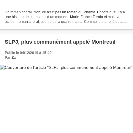
Un roman choral. Non, ce n'est pas un roman qui chante. Encore que. Il y a
une histoire de chansons, à un moment. Marie-France Zerolo et moi avons
écrit un roman choral, et en plus, à quatre mains. Comme le piano, à quatre
mains. Mais il n'y a pas de...
SLPJ, plus communément appelé Montreuil
Publié le 04/12/2019 à 15:40
Par
Za