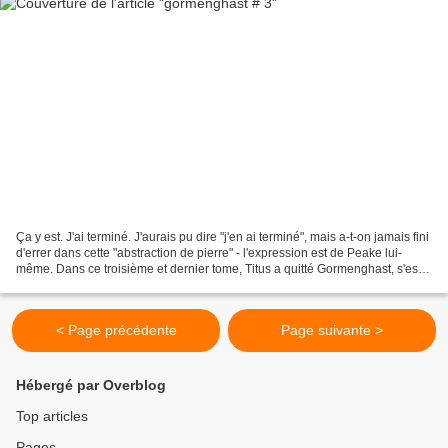
Ça y est. J'ai terminé. J'aurais pu dire "j'en ai terminé", mais a-t-on jamais fini
d'errer dans cette "abstraction de pierre" - l'expression est de Peake lui-
même. Dans ce troisième et dernier tome, Titus a quitté Gormenghast, s'est
libéré du protocole,...
< Page précédente
Page suivante >
Hébergé par Overblog
Top articles
Pages