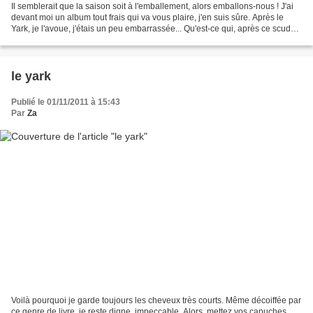
Il semblerait que la saison soit à l'emballement, alors emballons-nous ! J'ai
devant moi un album tout frais qui va vous plaire, j'en suis sûre. Après le
Yark, je l'avoue, j'étais un peu embarrassée... Qu'est-ce qui, après ce scud
littéraire et visuel...
le yark
Publié le 01/11/2011 à 15:43
Par
Za
Voilà pourquoi je garde toujours les cheveux très courts. Même décoiffée par
ce genre de livre, je reste digne, impeccable. Alors, mettez vos capuches,