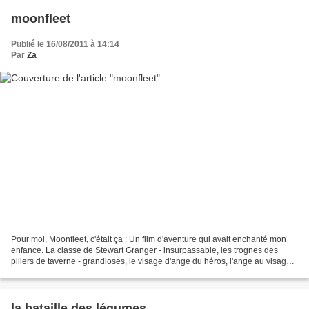
moonfleet
Publié le 16/08/2011 à 14:14
Par
Za
Pour moi, Moonfleet, c'était ça : Un film d'aventure qui avait enchanté mon
enfance. La classe de Stewart Granger - insurpassable, les trognes des
piliers de taverne - grandioses, le visage d'ange du héros, l'ange au visage
si effrayant du cimetière....
la bataille des légumes