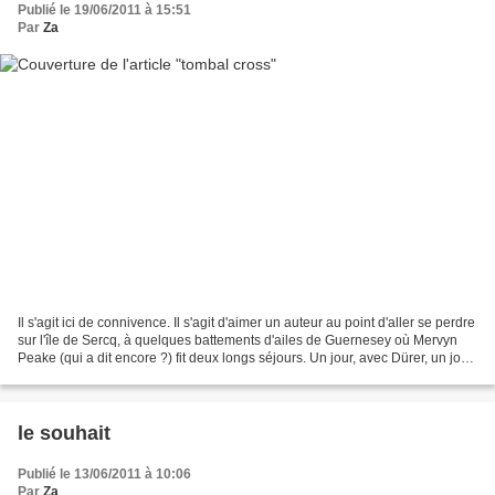
Publié le 19/06/2011 à 15:51
Par
Za
Il s'agit ici de connivence. Il s'agit d'aimer un auteur au point d'aller se perdre
sur l'île de Sercq, à quelques battements d'ailes de Guernesey où Mervyn
Peake (qui a dit encore ?) fit deux longs séjours. Un jour, avec Dürer, un jour
que je ne me rappelle...
le souhait
Publié le 13/06/2011 à 10:06
Par
Za