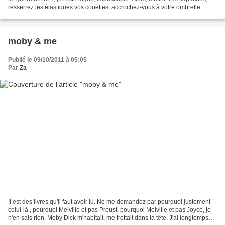
resserrez les élastiques vos couettes, accrochez-vous à votre ombrelle...
Prêts ? Car voici le Yark...
moby & me
Publié le 09/10/2011 à 05:05
Par
Za
Il est des livres qu'il faut avoir lu. Ne me demandez par pourquoi justement
celui-là , pourquoi Melville et pas Proust, pourquoi Melville et pas Joyce, je
n'en sais rien. Moby Dick m'habitait, me trottait dans la tête. J'ai longtemps