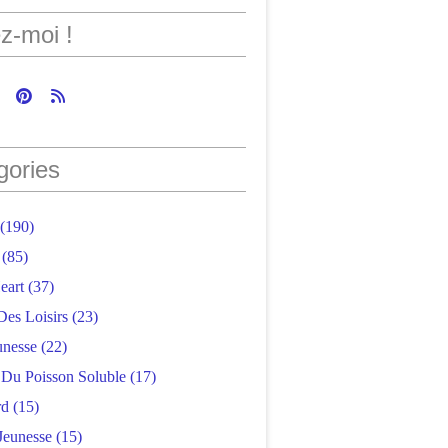
z-moi !
gories
(190)
(85)
eart
(37)
Des Loisirs
(23)
unesse
(22)
r Du Poisson Soluble
(17)
rd
(15)
Jeunesse
(15)