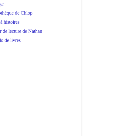
ge
othèque de Chlop
 à histoires
r de lecture de Nathan
o de livres