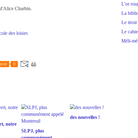
L'or rou
 d'Alice Charbin.
La bibli
Le tiroir
Le cahie
école des loisirs
Méli-mél
post
0
des nouvelles !
t, notre
SLPJ, plus
communément