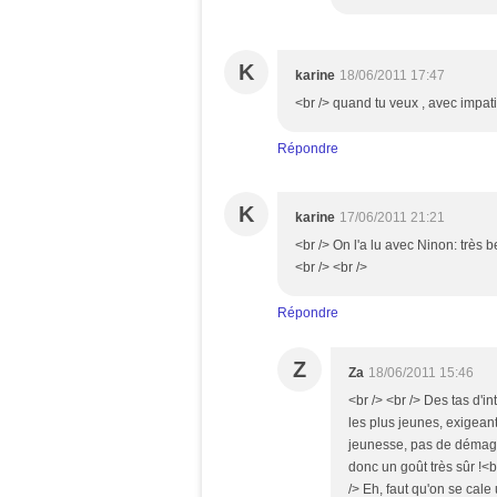
K
karine
18/06/2011 17:47
<br /> quand tu veux , avec impatie
Répondre
K
karine
17/06/2011 21:21
<br /> On l'a lu avec Ninon: très b
<br /> <br />
Répondre
Z
Za
18/06/2011 15:46
<br /> <br /> Des tas d'in
les plus jeunes, exigeant
jeunesse, pas de démago 
donc un goût très sûr !<b
/> Eh, faut qu'on se cal