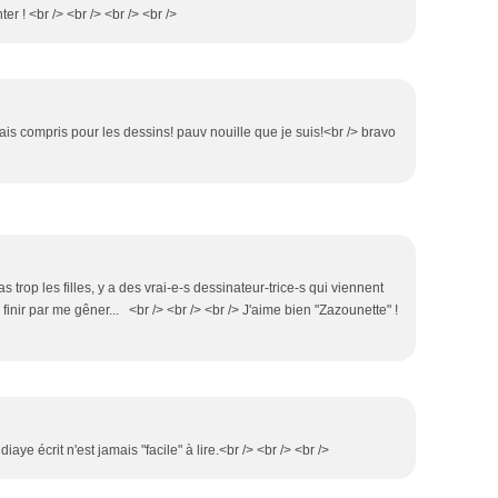
ter ! <br /> <br /> <br /> <br />
ais compris pour les dessins! pauv nouille que je suis!<br /> bravo
as trop les filles, y a des vrai-e-s dessinateur-trice-s qui viennent
z finir par me gêner... <br /> <br /> <br /> J'aime bien "Zazounette" !
aye écrit n'est jamais "facile" à lire.<br /> <br /> <br />