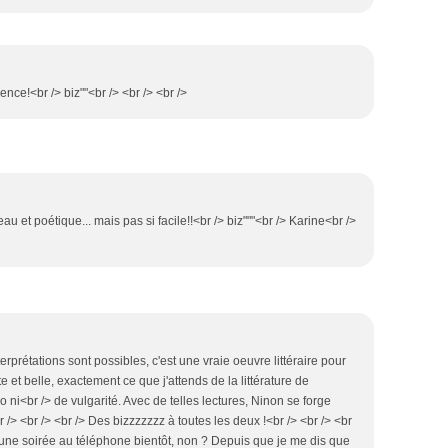
nce!<br /> biz""<br /> <br /> <br />
eau et poétique... mais pas si facile!!<br /> biz"""<br /> Karine<br />
terprétations sont possibles, c'est une vraie oeuvre littéraire pour
e et belle, exactement ce que j'attends de la littérature de
ni<br /> de vulgarité. Avec de telles lectures, Ninon se forge
r /> <br /> <br /> Des bizzzzzzz à toutes les deux !<br /> <br /> <br
e une soirée au téléphone bientôt, non ? Depuis que je me dis que