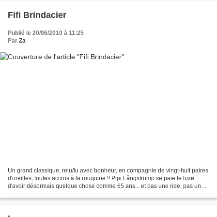
Fifi Brindacier
Publié le 20/06/2010 à 11:25
Par
Za
Un grand classique, relu/lu avec bonheur, en compagnie de vingt-huit paires
d'oreilles, toutes accros à la rouquine !! Pipi Långstrump se paie le luxe
d'avoir désormais quelque chose comme 65 ans... et pas une ride, pas un
cheveu blanc dans ses nattes...