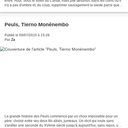
entre. Août. Sous le soleil du Cantal, mais pile dessous, dans les coins où il
n'y a pas d'ombre et, du coup, supprimer sauvagement la sieste parce que
c'est à cette heure-là...
Peuls, Tierno Monénembo
Publié le 09/07/2010 à 15:26
Par
Za
La grande histoire des Peuls commence par un choix impossible pour un
père: choisir entre ses deux fils aînés, jumeaux. Un récit qui roule sans
s'arrêter une seconde du XVème siècle jusqu'à aujourd'hui, sans repos, une