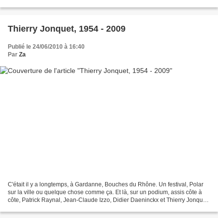
route ininterrompue de paroles,...
Thierry Jonquet, 1954 - 2009
Publié le 24/06/2010 à 16:40
Par
Za
C'était il y a longtemps, à Gardanne, Bouches du Rhône. Un festival, Polar
sur la ville ou quelque chose comme ça. Et là, sur un podium, assis côte à
côte, Patrick Raynal, Jean-Claude Izzo, Didier Daeninckx et Thierry Jonquet.
Je suis assise par terre,...