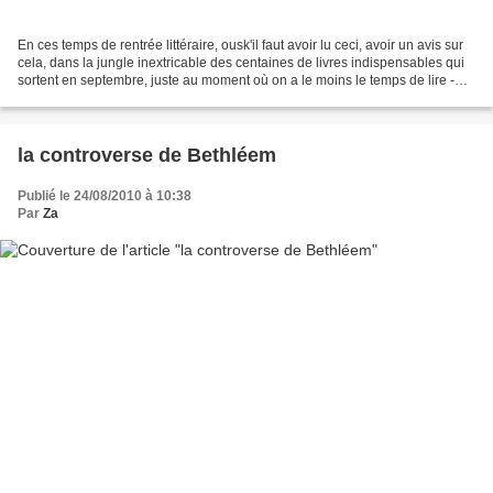
En ces temps de rentrée littéraire, ousk'il faut avoir lu ceci, avoir un avis sur
cela, dans la jungle inextricable des centaines de livres indispensables qui
sortent en septembre, juste au moment où on a le moins le temps de lire -
d'ailleurs, c'est...
la controverse de Bethléem
Publié le 24/08/2010 à 10:38
Par
Za