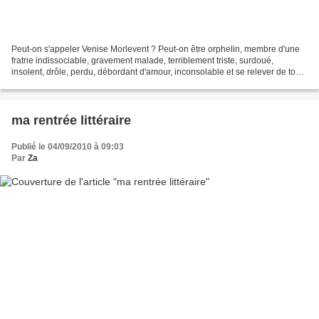
Peut-on s'appeler Venise Morlevent ? Peut-on être orphelin, membre d'une
fratrie indissociable, gravement malade, terriblement triste, surdoué,
insolent, drôle, perdu, débordant d'amour, inconsolable et se relever de tout,
guérir de tout ? Oui. Dans un...
ma rentrée littéraire
Publié le 04/09/2010 à 09:03
Par
Za