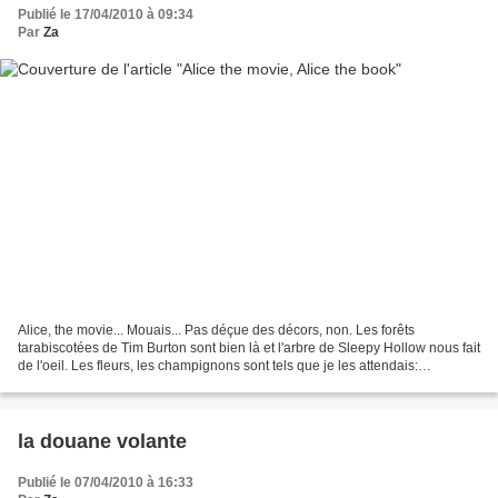
Publié le 17/04/2010 à 09:34
Par
Za
Alice, the movie... Mouais... Pas déçue des décors, non. Les forêts
tarabiscotées de Tim Burton sont bien là et l'arbre de Sleepy Hollow nous fait
de l'oeil. Les fleurs, les champignons sont tels que je les attendais:
hallucinogènes, rien qu'à les regarder.Jusque...
la douane volante
Publié le 07/04/2010 à 16:33