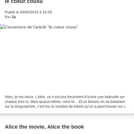
le coeur cousu
Publié le 05/05/2010 à 16:58
Par
Za
Allez, je me lance. L’idée, ce n’est pas forcément d’écrire une bafouille sur
chaque livre lu. Mais quand même, celui-là… Et ce faisant, en se baladant
sur la blogosphère, c’est fou le nombre de billets qu’on a peut trouver sur ce
livre ! Moulon de prix...
Alice the movie, Alice the book