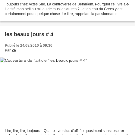
Toujours chez Actes Sud, La controverse de Bethléem. Pourquoi ce livre a-t-
il attiré mon oeil au milieu de tous les autres ? Le tableau du Greco y est
certainement pour quelque chose. Le titre, rappelant la passionnante
controverse de Valladolid... Il...
les beaux jours # 4
Publié le 24/08/2010 à 09:30
Par
Za
Lire, lire, lire, toujours... Quatre livres lus d'affilée quasiment sans respirer