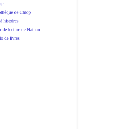
ge
othèque de Chlop
 à histoires
r de lecture de Nathan
o de livres