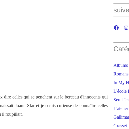
suive
Caté
Albums
Romans
In My H
L'école 
x dire celles qui se penchent sur le berceau d'innocents qui
Seuil Je
naissait Joann Sfar et je serais curieuse de connaître celles
L'atelie
il roupillait.
Gallima
Grasset 