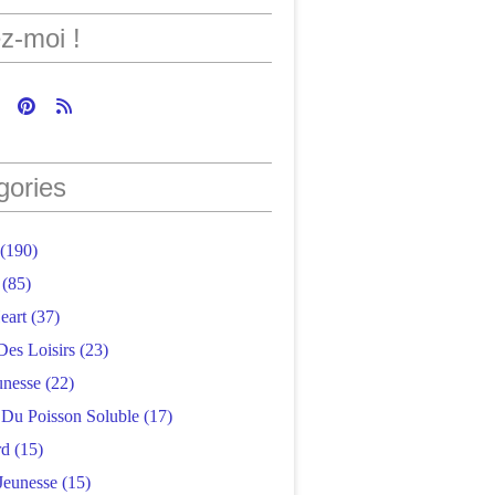
z-moi !
gories
(190)
(85)
eart
(37)
Des Loisirs
(23)
unesse
(22)
r Du Poisson Soluble
(17)
rd
(15)
Jeunesse
(15)