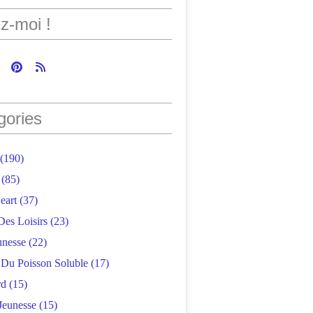
z-moi !
gories
(190)
(85)
eart
(37)
Des Loisirs
(23)
unesse
(22)
r Du Poisson Soluble
(17)
rd
(15)
Jeunesse
(15)