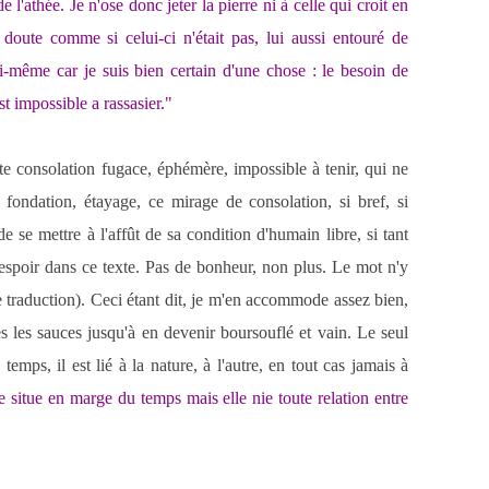
 l'athée. Je n'ose donc jeter la pierre ni à celle qui croit en
doute comme si celui-ci n'était pas, lui aussi entouré de
oi-même car je suis bien certain d'une chose : le besoin de
t impossible a rassasier."
te consolation fugace, éphémère, impossible à tenir, qui ne
 fondation, étayage, ce mirage de consolation, si bref, si
de se mettre à l'affût de sa condition d'humain libre, si tant
n espoir dans ce texte. Pas de bonheur, non plus. Le mot n'y
e traduction). Ceci étant dit, je m'en accommode assez bien,
s les sauces jusqu'à en devenir boursouflé et vain. Le seul
temps, il est lié à la nature, à l'autre, en tout cas jamais à
e situe en marge du temps mais elle nie toute relation entre