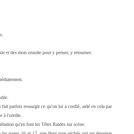
s.
e et des mois ensuite pour y penser, y retourner.
médiatement.
tile.
 fait parfois ressurgir ce qu'on lui a confié, aidé en cela par
 à l'oreille.
prétation qu'en font les Têtes Raides sur scène.
re les pages 16 et 17, une fleur rose séchée qui est devenue