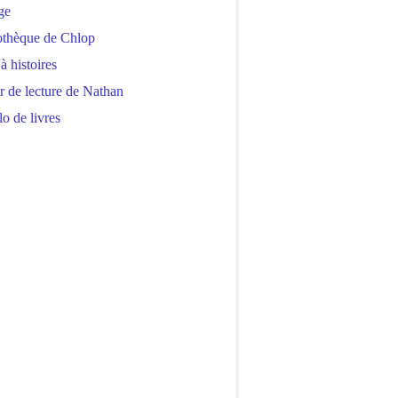
ge
othèque de Chlop
 à histoires
r de lecture de Nathan
o de livres