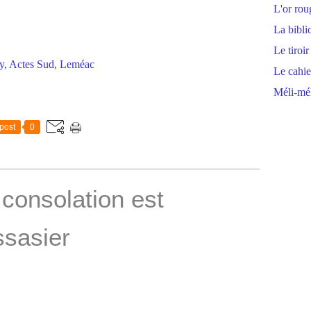
L'or rou
La bibli
Le tiroir
y
,
Actes Sud
,
Leméac
Le cahie
Méli-mél
post
0
 consolation est
ssasier