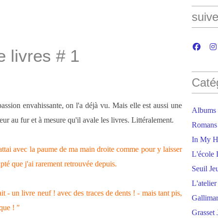
suive
 livres # 1
Caté
passion envahissante, on l'a déjà vu. Mais elle est aussi une
Albums
eur au fur et à mesure qu'il avale les livres. Littéralement.
Romans
In My H
flattai avec la paume de ma main droite comme pour y laisser
L'école 
upté que j'ai rarement retrouvée depuis.
Seuil Je
L'atelie
 - un livre neuf ! avec des traces de dents ! - mais tant pis,
Gallima
que ! "
Grasset 