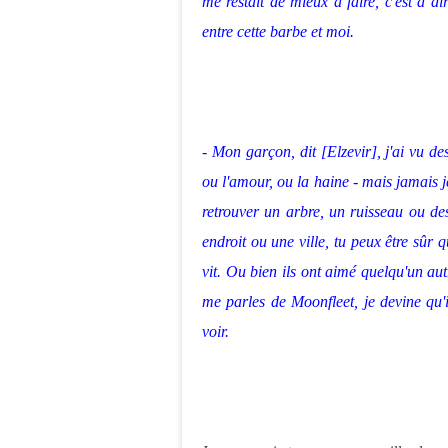
me restait de mieux à faire, c'est à di
entre cette barbe et moi.
- Mon garçon, dit [Elzevir], j'ai vu d
ou l'amour, ou la haine - mais jamais je
retrouver un arbre, un ruisseau ou de
endroit ou une ville, tu peux être sûr q
vit. Ou bien ils ont aimé quelqu'un autr
me parles de Moonfleet, je devine qu'i
voir.