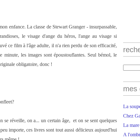
mon enfance. La classe de Stewart Granger - insurpassable,
grandioses, le visage d'ange du héros, l'ange au visage si
vé ce film à l'âge adulte, il n'a rien perdu de son efficacité,
rech
ue minute, les images sont époustouflantes. Seul bémol, le
originale obligatoire, donc !
mes 
nfleet?
La soupe
Chez Gaë
n se réveille, on a... un certain âge, et on se sent quelques
La mare
peu importe, ces livres sont tout aussi délicieux aujourd'hui
A l'ombr
eurs même !