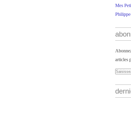
Mes Peti
Philippe
abon
Abonnez-
articles 
derni