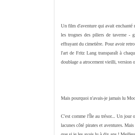
Un film d'aventure qui avait enchanté 
les trognes des piliers de taverne - 
effrayant du cimetière. Pour avoir retrou
l'art de Fritz Lang transparaît à chaq
doublage a atrocement vieilli, version 
Mais pourquoi n'avais-je jamais lu Moo
C'est comme l'Île au trésor... Un jour o
lacunes côté pirates et aventures. Mais 
que si je les avais lu à dix ans ! Meill