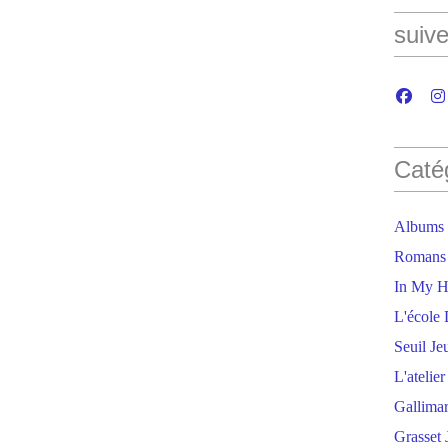
suive
Caté
Albums
Romans
In My H
L'école 
Seuil Je
L'atelie
Gallima
Grasset 