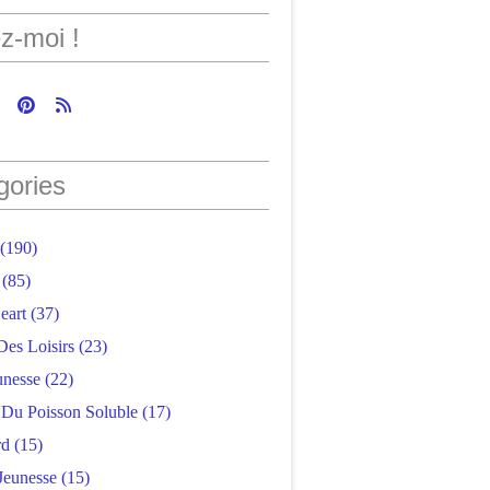
z-moi !
gories
(190)
(85)
eart
(37)
Des Loisirs
(23)
unesse
(22)
r Du Poisson Soluble
(17)
rd
(15)
Jeunesse
(15)