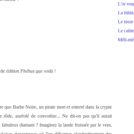
L'or rou
La bibli
Le tiroir
Le cahie
Méli-mél
lle édition Phébus que voilà !
 que Barbe Noire, un pirate mort et enterré dans la crypte
 rôde, auréolé de convoitise... Ne dit-on pas qu'il aurait
n fabuleux diamant ? Imaginez la lande froissée par le vent,
falaises dangereuses où l'on débarque clandestinement des