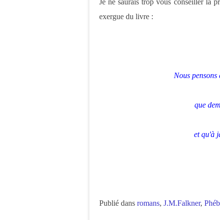
Je ne saurais trop vous conseiller la p
exergue du livre :
Nous pensons q
que dema
et qu'à 
Publié dans
romans
,
J.M.Falkner
,
Phéb