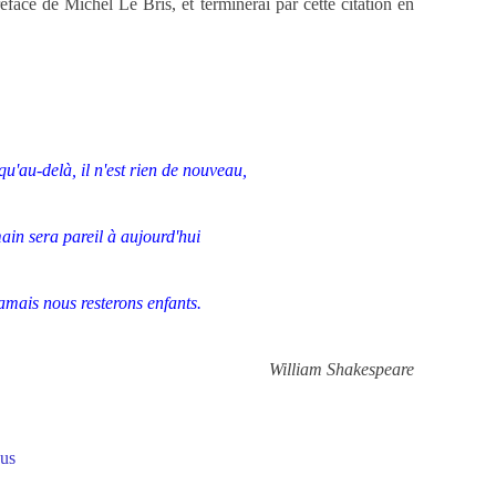
réface de Michel Le Bris, et terminerai par cette citation en
u'au-delà, il n'est rien de nouveau,
in sera pareil à aujourd'hui
jamais nous resterons enfants.
William Shakespeare
us