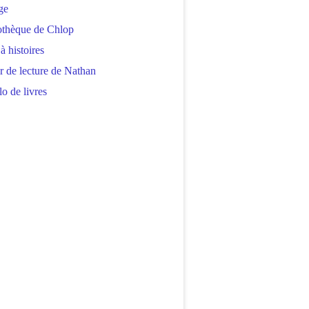
ge
othèque de Chlop
 à histoires
r de lecture de Nathan
o de livres