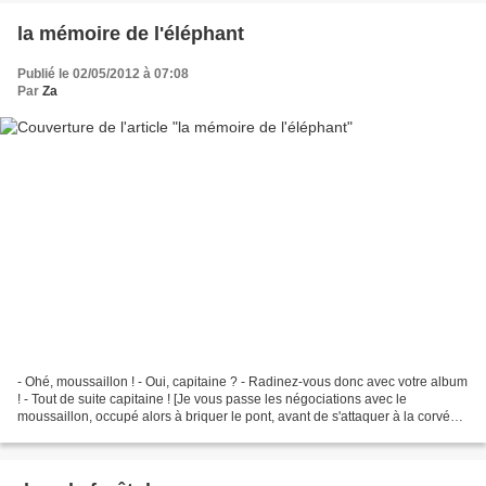
la mémoire de l'éléphant
Publié le 02/05/2012 à 07:08
Par
Za
- Ohé, moussaillon ! - Oui, capitaine ? - Radinez-vous donc avec votre album
! - Tout de suite capitaine ! [Je vous passe les négociations avec le
moussaillon, occupé alors à briquer le pont, avant de s'attaquer à la corvée
de patates, à moins qu'il n'ait...