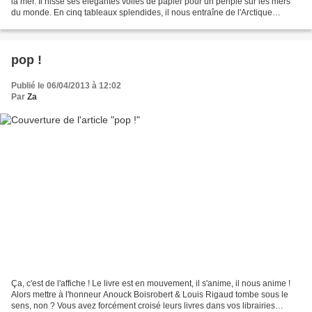
la mer. Il hisse ses élégantes voiles de papier pour un périple sur les mers
du monde. En cinq tableaux splendides, il nous entraîne de l'Arctique
jusqu'aux récifs de corail,...
pop !
Publié le 06/04/2013 à 12:02
Par
Za
Ça, c'est de l'affiche ! Le livre est en mouvement, il s'anime, il nous anime !
Alors mettre à l'honneur Anouck Boisrobert & Louis Rigaud tombe sous le
sens, non ? Vous avez forcément croisé leurs livres dans vos librairies