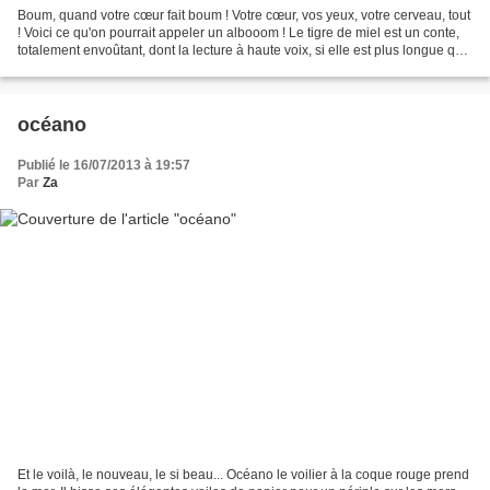
Boum, quand votre cœur fait boum ! Votre cœur, vos yeux, votre cerveau, tout
! Voici ce qu'on pourrait appeler un albooom ! Le tigre de miel est un conte,
totalement envoûtant, dont la lecture à haute voix, si elle est plus longue que
d'habitude n'en...
océano
Publié le 16/07/2013 à 19:57
Par
Za
Et le voilà, le nouveau, le si beau... Océano le voilier à la coque rouge prend