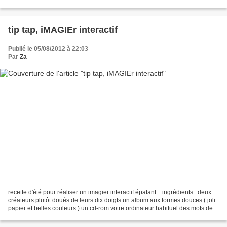
chéries et le Cabas les aime...
tip tap, iMAGIEr interactif
Publié le 05/08/2012 à 22:03
Par
Za
recette d'été pour réaliser un imagier interactif épatant... ingrédients : deux
créateurs plutôt doués de leurs dix doigts un album aux formes douces ( joli
papier et belles couleurs ) un cd-rom votre ordinateur habituel des mots des
images beaucoup de...