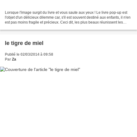
Lorsque l'image surgit du livre et vous saute aux yeux ! Le livre pop-up est
l'objet d'un délicieux dilemme car, s'il est souvent destiné aux enfants, il n'en
est pas moins fragile et précieux. Ceci dit, les plus beaux réunissent les
petits et les grands...
le tigre de miel
Publié le 02/03/2014 à 09:58
Par
Za