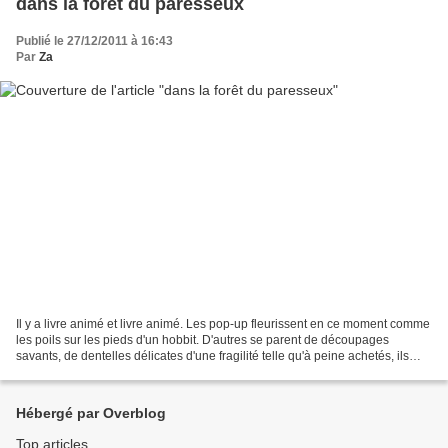
dans la forêt du paresseux
Publié le 27/12/2011 à 16:43
Par
Za
Il y a livre animé et livre animé. Les pop-up fleurissent en ce moment comme
les poils sur les pieds d'un hobbit. D'autres se parent de découpages
savants, de dentelles délicates d'une fragilité telle qu'à peine achetés, ils
sont illico remisés loin des...
Hébergé par Overblog
Top articles