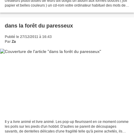
créateurs plutôt doués de leurs dix doigts un album aux formes douces ( joli
papier et belles couleurs ) un cd-rom votre ordinateur habituel des mots des
images beaucoup de...
dans la forêt du paresseux
Publié le 27/12/2011 à 16:43
Par
Za
Il y a livre animé et livre animé. Les pop-up fleurissent en ce moment comme
les poils sur les pieds d'un hobbit. D'autres se parent de découpages
savants, de dentelles délicates d'une fragilité telle qu'à peine achetés, ils