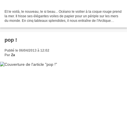
Et le voilà, le nouveau, le si beau... Océano le voilier à la coque rouge prend
la mer. Il hisse ses élégantes voiles de papier pour un périple sur les mers
du monde. En cinq tableaux splendides, il nous entraîne de l'Arctique
jusqu'aux récifs de corail,...
pop !
Publié le 06/04/2013 à 12:02
Par
Za