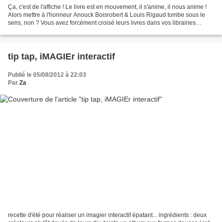
Ça, c'est de l'affiche ! Le livre est en mouvement, il s'anime, il nous anime !
Alors mettre à l'honneur Anouck Boisrobert & Louis Rigaud tombe sous le
sens, non ? Vous avez forcément croisé leurs livres dans vos librairies
chéries et le Cabas les aime...
tip tap, iMAGIEr interactif
Publié le 05/08/2012 à 22:03
Par
Za
recette d'été pour réaliser un imagier interactif épatant... ingrédients : deux