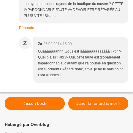
incroyable dans les rayons de la boutique du musée ? CETTE
IMPARDONNABLE FAUTE VA DEVOIR ETRE RÉPARÉE AU
PLUS VITE ! Bisettes
Répondre
Z
Za
26/03/2014 15:09
Ouaaaaaaahhh, Zouz est làààààààààààààà ! <br />
Quel plaisir ! <br /> Oui, cette faute est globalement
impardonnable, d'autant que l'alboume en question
est succulent ! Répare donc, et va, je ne te hais point
! <br /> Bises !
< issun bôshi
Jane, le renard & moi >
Hébergé par Overblog