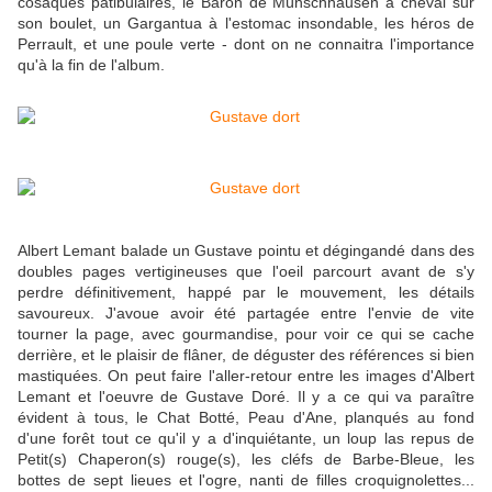
cosaques patibulaires, le Baron de Münschhausen à cheval sur
son boulet, un Gargantua à l'estomac insondable, les héros de
Perrault, et une poule verte - dont on ne connaitra l'importance
qu'à la fin de l'album.
Albert Lemant balade un Gustave pointu et dégingandé dans des
doubles pages vertigineuses que l'oeil parcourt avant de s'y
perdre définitivement, happé par le mouvement, les détails
savoureux. J'avoue avoir été partagée entre l'envie de vite
tourner la page, avec gourmandise, pour voir ce qui se cache
derrière, et le plaisir de flâner, de déguster des références si bien
mastiquées. On peut faire l'aller-retour entre les images d'Albert
Lemant et l'oeuvre de Gustave Doré. Il y a ce qui va paraître
évident à tous, le Chat Botté, Peau d'Ane, planqués au fond
d'une forêt tout ce qu'il y a d'inquiétante, un loup las repus de
Petit(s) Chaperon(s) rouge(s), les cléfs de Barbe-Bleue, les
bottes de sept lieues et l'ogre, nanti de filles croquignolettes...