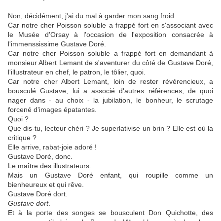
Non, décidément, j'ai du mal à garder mon sang froid.
Car notre cher Poisson soluble a frappé fort en s'associant avec
le Musée d'Orsay à l'occasion de l'exposition consacrée à
l'immenssissime Gustave Doré.
Car notre cher Poisson soluble a frappé fort en demandant à
monsieur Albert Lemant de s'aventurer du côté de Gustave Doré,
l'illustrateur en chef, le patron, le tôlier, quoi.
Car notre cher Albert Lemant, loin de rester révérencieux, a
bousculé Gustave, lui a associé d'autres références, de quoi
nager dans - au choix - la jubilation, le bonheur, le scrutage
forcené d'images épatantes.
Quoi ?
Que dis-tu, lecteur chéri ? Je superlativise un brin ? Elle est où la
critique ?
Elle arrive, rabat-joie adoré !
Gustave Doré, donc.
Le maître des illustrateurs.
Mais un Gustave Doré enfant, qui roupille comme un
bienheureux et qui rêve.
Gustave Doré dort
.
Gustave dort
.
Et à la porte des songes se bousculent Don Quichotte, des