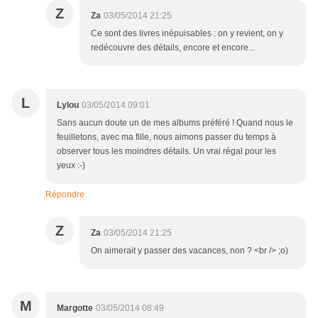
Z
Za
03/05/2014 21:25
Ce sont des livres inépuisables : on y revient, on y
redécouvre des détails, encore et encore...
L
Lylou
03/05/2014 09:01
Sans aucun doute un de mes albums préféré ! Quand nous le
feuilletons, avec ma fille, nous aimons passer du temps à
observer tous les moindres détails. Un vrai régal pour les
yeux :-)
Répondre
Z
Za
03/05/2014 21:25
On aimerait y passer des vacances, non ? <br /> ;o)
M
Margotte
03/05/2014 08:49