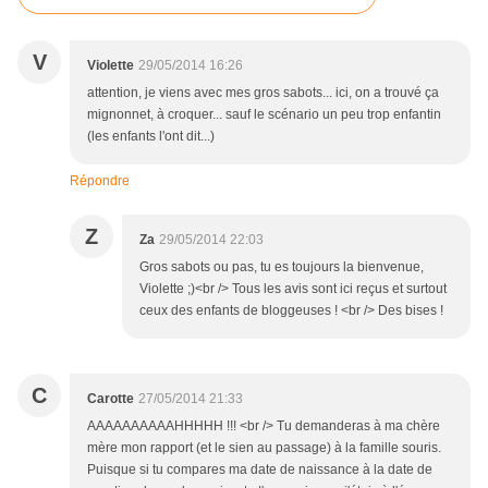
V
Violette
29/05/2014 16:26
attention, je viens avec mes gros sabots... ici, on a trouvé ça
mignonnet, à croquer... sauf le scénario un peu trop enfantin
(les enfants l'ont dit...)
Répondre
Z
Za
29/05/2014 22:03
Gros sabots ou pas, tu es toujours la bienvenue,
Violette ;)<br /> Tous les avis sont ici reçus et surtout
ceux des enfants de bloggeuses ! <br /> Des bises !
C
Carotte
27/05/2014 21:33
AAAAAAAAAAHHHHH !!! <br /> Tu demanderas à ma chère
mère mon rapport (et le sien au passage) à la famille souris.
Puisque si tu compares ma date de naissance à la date de