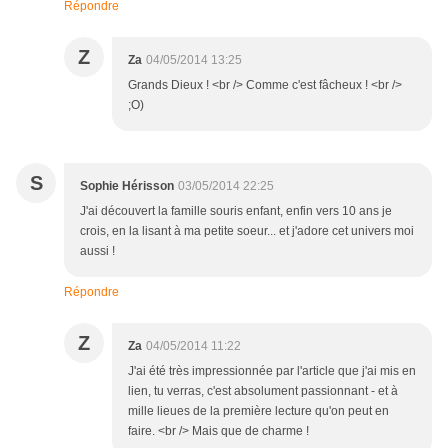
Répondre
Z
Za
04/05/2014 13:25
Grands Dieux ! <br /> Comme c'est fâcheux ! <br />
;O)
S
Sophie Hérisson
03/05/2014 22:25
J'ai découvert la famille souris enfant, enfin vers 10 ans je
crois, en la lisant à ma petite soeur... et j'adore cet univers moi
aussi !
Répondre
Z
Za
04/05/2014 11:22
J'ai été très impressionnée par l'article que j'ai mis en
lien, tu verras, c'est absolument passionnant - et à
mille lieues de la première lecture qu'on peut en
faire. <br /> Mais que de charme !