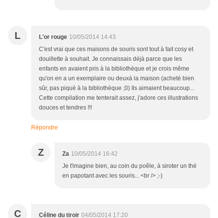
L
L'or rouge
10/05/2014 14:43
C'est vrai que ces maisons de souris sont tout à fait cosy et
douillette à souhait. Je connaissais déjà parce que les
enfants en avaient pris à la bibliothèque et je crois même
qu'on en a un exemplaire ou deuxà la maison (acheté bien
sûr, pas piqué à la bibliothèque ;0) Ils aimaient beaucoup...
Cette compilation me tenterait assez, j'adore ces illustrations
douces et tendres !!!
Répondre
Z
Za
10/05/2014 16:42
Je t'imagine bien, au coin du poêle, à siroter un thé
en papotant avec les souris... <br /> ;-)
C
Céline du tiroir
04/05/2014 17:20