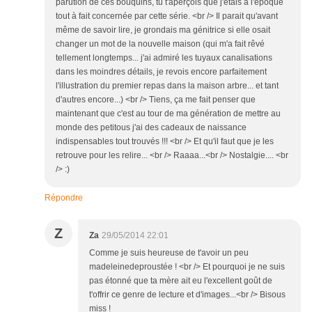
parution de ces bouquins, tu t'aperçois que j'étais à l'époque
tout à fait concernée par cette série. <br /> Il parait qu'avant
même de savoir lire, je grondais ma génitrice si elle osait
changer un mot de la nouvelle maison (qui m'a fait rêvé
tellement longtemps... j'ai admiré les tuyaux canalisations
dans les moindres détails, je revois encore parfaitement
l'illustration du premier repas dans la maison arbre... et tant
d'autres encore...) <br /> Tiens, ça me fait penser que
maintenant que c'est au tour de ma génération de mettre au
monde des petitous j'ai des cadeaux de naissance
indispensables tout trouvés !!! <br /> Et qu'il faut que je les
retrouve pour les relire... <br /> Raaaa...<br /> Nostalgie.... <br
/> :)
Répondre
Z
Za
29/05/2014 22:01
Comme je suis heureuse de t'avoir un peu
madeleinedeproustée ! <br /> Et pourquoi je ne suis
pas étonné que ta mère ait eu l'excellent goût de
t'offrir ce genre de lecture et d'images...<br /> Bisous
miss !