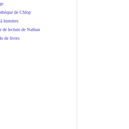
ge
othèque de Chlop
 à histoires
r de lecture de Nathan
o de livres