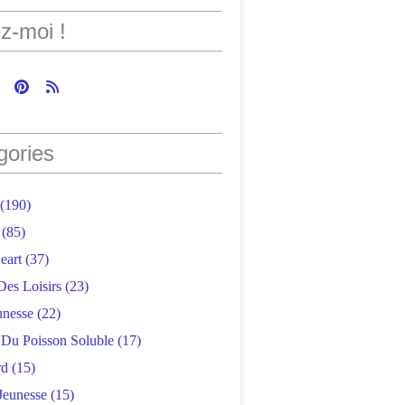
z-moi !
gories
(190)
(85)
eart
(37)
Des Loisirs
(23)
unesse
(22)
r Du Poisson Soluble
(17)
rd
(15)
Jeunesse
(15)