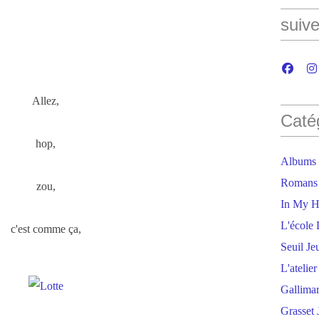
suive
Allez,
Caté
hop,
Albums
Romans
zou,
In My H
L'école 
c'est comme ça,
Seuil Je
L'atelie
Gallima
Grasset 