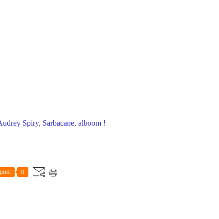
Audrey Spiry
,
Sarbacane
,
alboom !
post
0