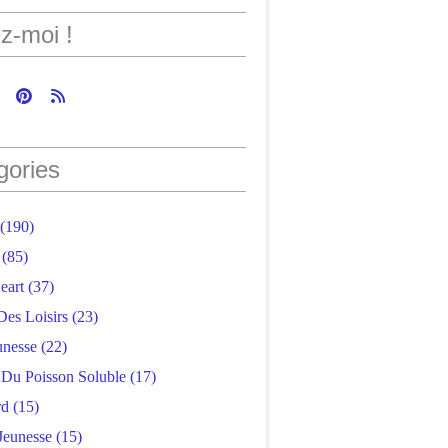
z-moi !
gories
(190)
(85)
eart
(37)
Des Loisirs
(23)
unesse
(22)
r Du Poisson Soluble
(17)
rd
(15)
Jeunesse
(15)