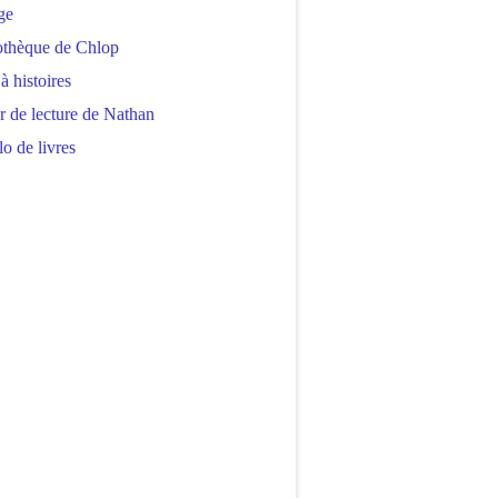
ge
othèque de Chlop
 à histoires
r de lecture de Nathan
o de livres