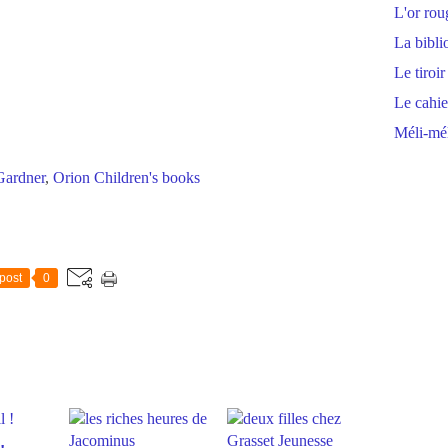
L'or rou
La bibli
Le tiroir
Le cahie
Méli-mél
Gardner
,
Orion Children's books
post
0