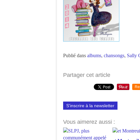
Publié dans
albums
,
chansongs
,
Sally 
Partager cet article
Re
S'inscrire à la newsletter
Vous aimerez aussi :