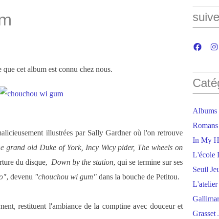
um
suive
se que cet album est connu chez nous.
Caté
Albums
Romans
licieusement illustrées par Sally Gardner où l'on retrouve
In My H
grand old Duke of York, Incy Wicy pider, The wheels on
L'école 
erture du disque,
Down by the station
, qui se termine sur ses
Seuil Je
o"
, devenu
"chouchou wi gum"
dans la bouche de Petitou.
L'atelie
Gallima
lement, restituent l'ambiance de la comptine avec douceur et
Grasset 