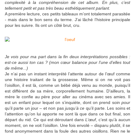
complexité à la compréhension de cet album. En plus, c’est
tellement petit et pas très beau esthétiquement parlant.
A première lecture, ces petits tableaux m’ont totalement parasitée
- mais dans le bon sens du terme. J’ai lâché l’histoire principale
pour les suivre. Ils ont un côté brut, cru.
Je vois pour ma part dans la fin deux interprétations possibles :
est-ce aussi ton cas ? (mon cœur balance pour l'une d'elles tout
de même...)
Je n’ai pas un instant interprété l’attente autour de l’œuf comme
une histoire traitant de la grossesse. Même si on ne voit pas
l’oisillon, il est là, comme un bébé déjà venu au monde, puisqu’il
est différent de sa mère, corporellement humaine. D’ailleurs, la
mère le confie au père pour aller au cinéma avec ses amies. Il
est un enfant pour lequel on s’inquiète, dont on prend soin
pour
qu’il parte un jour – et non pas
jusqu’à ce
qu’il parte. Les soins et
l’attention qu’on lui apporte ne sont là que dans ce but final, son
départ du nid. Ce qui est déroutant dans
L’œuf
, c’est qu’à aucun
moment, on ne voit l’oisillon. Une fois envolé – disparu plutôt, il se
fond anonymement dans la foule des autres oisillons. Rien ne le