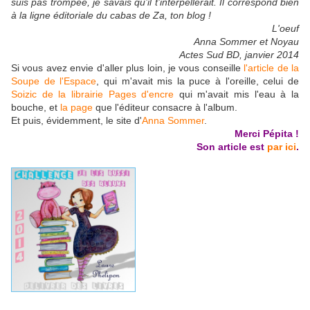
suis pas trompée, je savais qu’il t’interpellerait. Il correspond bien
à la ligne éditoriale du cabas de Za, ton blog !
L'oeuf
Anna Sommer et Noyau
Actes Sud BD, janvier 2014
Si vous avez envie d'aller plus loin, je vous conseille
l'article de la
Soupe de l'Espace
, qui m'avait mis la puce à l'oreille, celui de
Soizic de la librairie Pages d'encre
qui m'avait mis l'eau à la
bouche, e
t
la page
que l'éditeur consacre à l'album.
Et puis, évidemment, le site d'
Anna Sommer
.
Merci Pépita !
Son article est
par ici
.