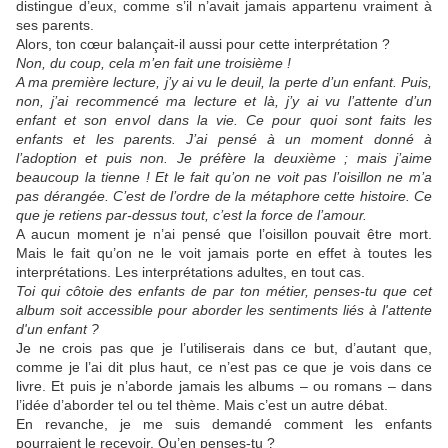
distingue d’eux, comme s’il n’avait jamais appartenu vraiment à
ses parents.
Alors, ton cœur balançait-il aussi pour cette interprétation ?
Non, du coup, cela m’en fait une troisième !
A ma première lecture, j’y ai vu le deuil, la perte d’un enfant. Puis,
non, j’ai recommencé ma lecture et là, j’y ai vu l’attente d’un
enfant et son envol dans la vie. Ce pour quoi sont faits les
enfants et les parents. J’ai pensé à un moment donné à
l’adoption et puis non. Je préfère la deuxième ; mais j’aime
beaucoup la tienne ! Et le fait qu’on ne voit pas l’oisillon ne m’a
pas dérangée. C’est de l’ordre de la métaphore cette histoire. Ce
que je retiens par-dessus tout, c’est la force de l’amour.
A aucun moment je n’ai pensé que l’oisillon pouvait être mort.
Mais le fait qu’on ne le voit jamais porte en effet à toutes les
interprétations. Les interprétations adultes, en tout cas.
Toi qui côtoie des enfants de par ton métier, penses-tu que cet
album soit accessible pour aborder les sentiments liés à l'attente
d'un enfant ?
Je ne crois pas que je l’utiliserais dans ce but, d’autant que,
comme je l’ai dit plus haut, ce n’est pas ce que je vois dans ce
livre. Et puis je n’aborde jamais les albums – ou romans – dans
l’idée d’aborder tel ou tel thème. Mais c’est un autre débat.
En revanche, je me suis demandé comment les enfants
pourraient le recevoir. Qu’en penses-tu ?