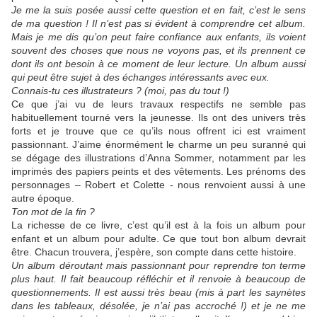
Je me la suis posée aussi cette question et en fait, c’est le sens
de ma question !
Il n’est pas si évident à comprendre cet album.
Mais je me dis qu’on peut faire confiance aux enfants, ils voient
souvent des choses que nous ne voyons pas, et ils prennent ce
dont ils ont besoin à ce moment de leur lecture. Un album aussi
qui peut être sujet à des échanges intéressants avec eux.
Connais-tu ces illustrateurs ? (moi, pas du tout !)
Ce que j’ai vu de leurs travaux respectifs ne semble pas
habituellement tourné vers la jeunesse. Ils ont des univers très
forts et je trouve que ce qu’ils nous offrent ici est vraiment
passionnant. J’aime énormément le charme un peu suranné qui
se dégage des illustrations d’Anna Sommer, notamment par les
imprimés des papiers peints et des vêtements. Les prénoms des
personnages – Robert et Colette - nous renvoient aussi à une
autre époque.
Ton mot de la fin ?
La richesse de ce livre, c’est qu’il est à la fois un album pour
enfant et un album pour adulte. Ce que tout bon album devrait
être. Chacun trouvera, j’espère, son compte dans cette histoire.
Un album déroutant mais passionnant pour reprendre ton terme
plus haut. Il fait beaucoup réfléchir et il renvoie à beaucoup de
questionnements. Il est aussi très beau (mis à part les saynètes
dans les tableaux, désolée, je n’ai pas accroché !) et je ne me