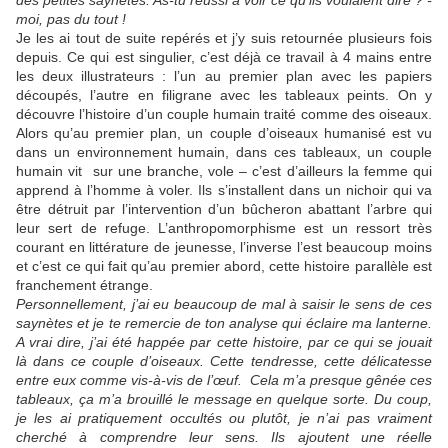
des petites saynètes. As-tu réussi à voir ce qu'ils voulaient dire ? -
moi, pas du tout !
Je les ai tout de suite repérés et j’y suis retournée plusieurs fois
depuis. Ce qui est singulier, c’est déjà ce travail à 4 mains entre
les deux illustrateurs : l’un au premier plan avec les papiers
découpés, l’autre en filigrane avec les tableaux peints. On y
découvre l’histoire d’un couple humain traité comme des oiseaux.
Alors qu’au premier plan, un couple d’oiseaux humanisé est vu
dans un environnement humain, dans ces tableaux, un couple
humain vit sur une branche, vole – c’est d’ailleurs la femme qui
apprend à l’homme à voler. Ils s’installent dans un nichoir qui va
être détruit par l’intervention d’un bûcheron abattant l’arbre qui
leur sert de refuge. L’anthropomorphisme est un ressort très
courant en littérature de jeunesse, l’inverse l’est beaucoup moins
et c’est ce qui fait qu’au premier abord, cette histoire parallèle est
franchement étrange.
Personnellement, j’ai eu beaucoup de mal à saisir le sens de ces
saynètes et je te remercie de ton analyse qui éclaire ma lanterne.
A vrai dire, j’ai été happée par cette histoire, par ce qui se jouait
là dans ce couple d’oiseaux. Cette tendresse, cette délicatesse
entre eux comme vis-à-vis de l’œuf. Cela m’a presque gênée ces
tableaux, ça m’a brouillé le message en quelque sorte. Du coup,
je les ai pratiquement occultés
ou plutôt, je n’ai pas vraiment
cherché à comprendre leur sens. Ils ajoutent une réelle