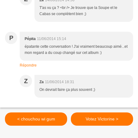
Za
14/06/2014 14:56
T'as vu ça ? <br /> Je trouve que la Soupe et le
Cabas se complètent bien ;)
P
Pépita
11/06/2014 15:14
épatante cette conversation ! J'ai vraiment beaucoup aimé...et
mon regard a du coup changé sur cet album :)
Répondre
Z
Za
11/06/2014 18:31
On devrait faire ça plus souvent ;)
< chouchou wi gum
Votez Victorine >