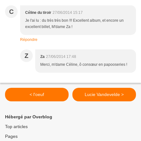
C
Céline du tiroir
27/06/2014 15:17
Je l'ai lu : du très très bon !!! Excellent album, et encore un
excellent billet, M'dame Za !
Répondre
Z
Za
27/06/2014 17:48
Merci, m'dame Céline, ô consœur en papooseries !
< l'oeuf
Lucie Vandevelde >
Hébergé par Overblog
Top articles
Pages