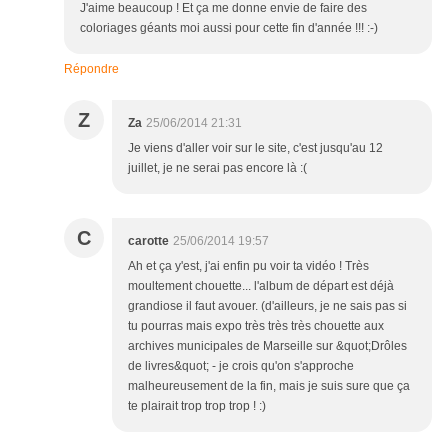
J'aime beaucoup ! Et ça me donne envie de faire des
coloriages géants moi aussi pour cette fin d'année !!! :-)
Répondre
Z
Za
25/06/2014 21:31
Je viens d'aller voir sur le site, c'est jusqu'au 12
juillet, je ne serai pas encore là :(
C
carotte
25/06/2014 19:57
Ah et ça y'est, j'ai enfin pu voir ta vidéo ! Très
moultement chouette... l'album de départ est déjà
grandiose il faut avouer. (d'ailleurs, je ne sais pas si
tu pourras mais expo très très très chouette aux
archives municipales de Marseille sur &quot;Drôles
de livres&quot; - je crois qu'on s'approche
malheureusement de la fin, mais je suis sure que ça
te plairait trop trop trop ! :)