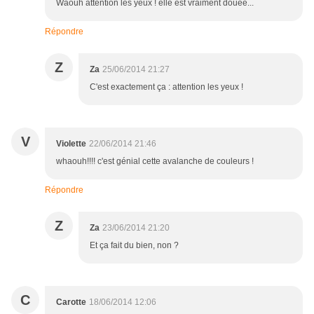
Waouh attention les yeux ! elle est vraiment douée...
Répondre
Z
Za
25/06/2014 21:27
C'est exactement ça : attention les yeux !
V
Violette
22/06/2014 21:46
whaouh!!!! c'est génial cette avalanche de couleurs !
Répondre
Z
Za
23/06/2014 21:20
Et ça fait du bien, non ?
C
Carotte
18/06/2014 12:06