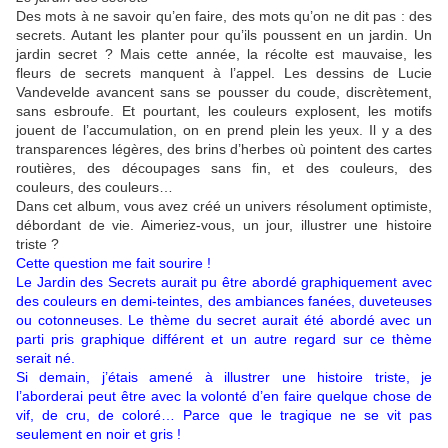
Des mots à ne savoir qu’en faire, des mots qu’on ne dit pas : des
secrets. Autant les planter pour qu’ils poussent en un jardin. Un
jardin secret ? Mais cette année, la récolte est mauvaise, les
fleurs de secrets manquent à l’appel. Les dessins de Lucie
Vandevelde avancent sans se pousser du coude, discrètement,
sans esbroufe. Et pourtant, les couleurs explosent, les motifs
jouent de l’accumulation, on en prend plein les yeux. Il y a des
transparences légères, des brins d’herbes où pointent des cartes
routières, des découpages sans fin, et des couleurs, des
couleurs, des couleurs…
Dans cet album, vous avez créé un univers résolument optimiste,
débordant de vie. Aimeriez-vous, un jour, illustrer une histoire
triste ?
Cette question me fait sourire !
Le Jardin des Secrets aurait pu être abordé graphiquement avec
des couleurs en demi-teintes, des ambiances fanées, duveteuses
ou cotonneuses. Le thème du secret aurait été abordé avec un
parti pris graphique différent et un autre regard sur ce thème
serait né.
Si demain, j’étais amené à illustrer une histoire triste, je
l’aborderai peut être avec la volonté d’en faire quelque chose de
vif, de cru, de coloré… Parce que le tragique ne se vit pas
seulement en noir et gris !