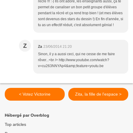
récré !!! :-) Ils ont adoré, les enseignants aussi, ça te
permet de canaliser un bon petit groupe d'élèves
pendant la récré et ça rend trop bien ! (et mes élèves
sont devenus des stars du dessin !) En fin d'année, si
tu as un effectif réduit, c'est absolument génial !
Z
Za
23/06/2014 21:20
Sinon, il y a aussi ceci, qui ne cesse de me faire
rêver...<br /> http://www.youtube.com/watch?
v=cu263NNYAp4&amp;feature=youtu.be
< Votez Victorine
Zita, la fille de l'espace >
Hébergé par Overblog
Top articles