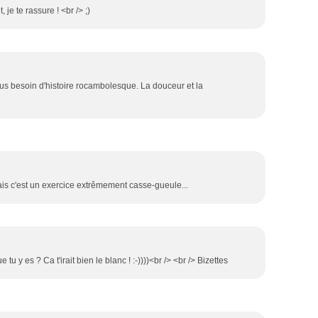
je te rassure ! <br /> ;)
plus besoin d'histoire rocambolesque. La douceur et la
ais c'est un exercice extrêmement casse-gueule...
u y es ? Ca t'irait bien le blanc ! :-))))<br /> <br /> Bizettes