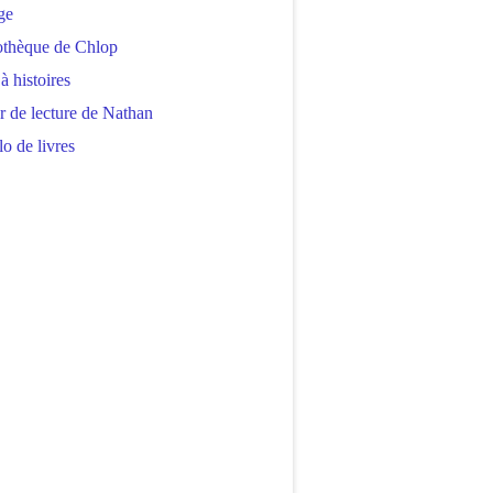
ge
othèque de Chlop
 à histoires
r de lecture de Nathan
o de livres