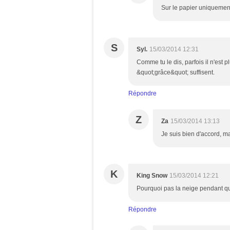
Sur le papier uniquement, 
S
Syl.
15/03/2014 12:31
Comme tu le dis, parfois il n'est 
&quot;grâce&quot; suffisent.
Répondre
Z
Za
15/03/2014 13:13
Je suis bien d'accord, m
K
King Snow
15/03/2014 12:21
Pourquoi pas la neige pendant que t
Répondre