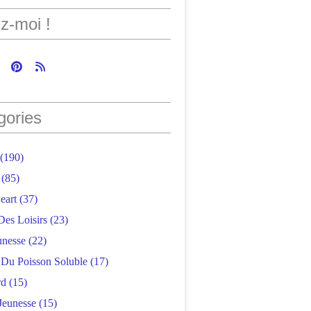
z-moi !
gories
(190)
(85)
eart
(37)
Des Loisirs
(23)
unesse
(22)
r Du Poisson Soluble
(17)
rd
(15)
Jeunesse
(15)