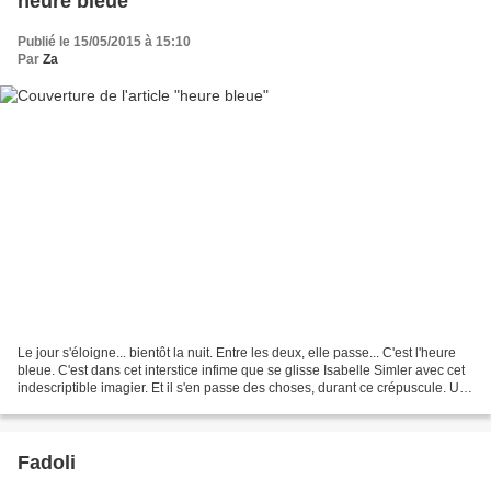
heure bleue
Publié le 15/05/2015 à 15:10
Par
Za
Le jour s'éloigne... bientôt la nuit. Entre les deux, elle passe... C'est l'heure
bleue. C'est dans cet interstice infime que se glisse Isabelle Simler avec cet
indescriptible imagier. Et il s'en passe des choses, durant ce crépuscule. Un
nuancier ouvre...
Fadoli