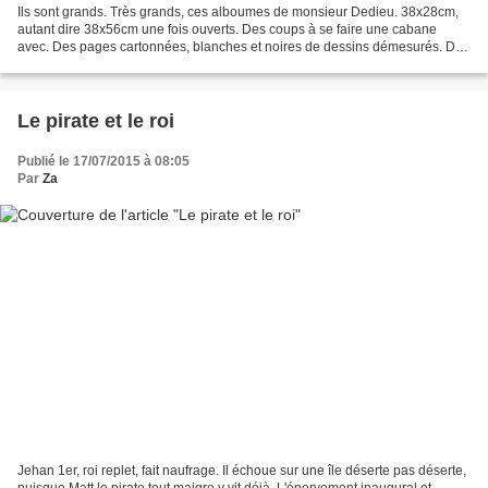
Ils sont grands. Très grands, ces alboumes de monsieur Dedieu. 38x28cm,
autant dire 38x56cm une fois ouverts. Des coups à se faire une cabane
avec. Des pages cartonnées, blanches et noires de dessins démesurés. De
quoi de perdre, se noyer. Une lecture...
Le pirate et le roi
Publié le 17/07/2015 à 08:05
Par
Za
Jehan 1er, roi replet, fait naufrage. Il échoue sur une île déserte pas déserte,
puisque Matt le pirate tout maigre y vit déjà. L'énervement inaugural et