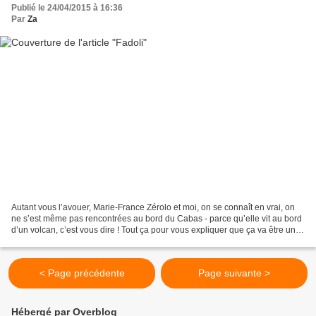
Publié le 24/04/2015 à 16:36
Par
Za
Autant vous l’avouer, Marie-France Zérolo et moi, on se connaît en vrai, on
ne s’est même pas rencontrées au bord du Cabas - parce qu’elle vit au bord
d’un volcan, c’est vous dire ! Tout ça pour vous expliquer que ça va être une
interview décontractée...
< Page précédente
Page suivante >
Hébergé par Overblog