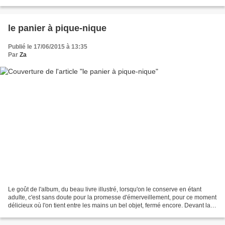
préparé un potage au...
le panier à pique-nique
Publié le 17/06/2015 à 13:35
Par
Za
Le goût de l'album, du beau livre illustré, lorsqu'on le conserve en étant
adulte, c'est sans doute pour la promesse d'émerveillement, pour ce moment
délicieux où l'on tient entre les mains un bel objet, fermé encore. Devant la
couverture, on fait durer...