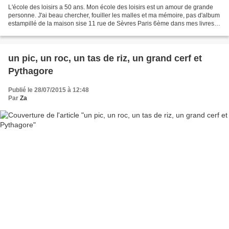
L'école des loisirs a 50 ans. Mon école des loisirs est un amour de grande
personne. J'ai beau chercher, fouiller les malles et ma mémoire, pas d'album
estampillé de la maison sise 11 rue de Sèvres Paris 6ème dans mes livres
d'enfant. J'ai découvert l’école...
un pic, un roc, un tas de riz, un grand cerf et
Pythagore
Publié le 28/07/2015 à 12:48
Par
Za