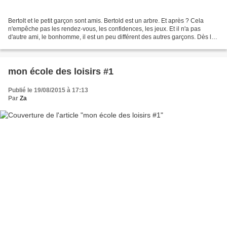
Bertolt et le petit garçon sont amis. Bertold est un arbre. Et après ? Cela
n'empêche pas les rendez-vous, les confidences, les jeux. Et il n'a pas
d'autre ami, le bonhomme, il est un peu différent des autres garçons. Dès le
premier dessin, on s'attache...
mon école des loisirs #1
Publié le 19/08/2015 à 17:13
Par
Za