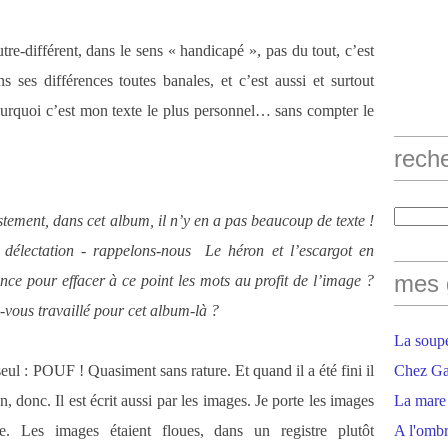
tre-différent, dans le sens « handicapé », pas du tout, c’est
ns ses différences toutes banales, et c’est aussi et surtout
urquoi c’est mon texte le plus personnel… sans compter le
rech
ement, dans cet album, il n’y en a pas beaucoup de texte !
 délectation - rappelons-nous Le héron et l’escargot en
mes 
lence pour effacer à ce point les mots au profit de l’image ?
ous travaillé pour cet album-là ?
La soupe
seul : POUF ! Quasiment sans rature. Et quand il a été fini il
Chez Gaë
 donc. Il est écrit aussi par les images. Je porte les images
La mare
. Les images étaient floues, dans un registre plutôt
A l'ombr