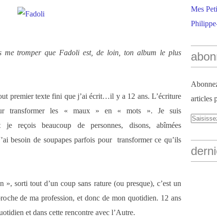
Mes Peti
Philippe
 me tromper que Fadoli est, de loin, ton album le plus
abon
Abonnez-
t premier texte fini que j’ai écrit…il y a 12 ans. L’écriture
articles 
ur transformer les « maux » en « mots ». Je suis
et je reçois beaucoup de personnes, disons, abîmées
’ai besoin de soupapes parfois pour transformer ce qu’ils
derni
on », sorti tout d’un coup sans rature (ou presque), c’est un
nt proche de ma profession, et donc de mon quotidien. 12 ans
otidien et dans cette rencontre avec l’Autre.