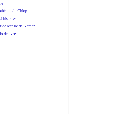
ge
othèque de Chlop
 à histoires
r de lecture de Nathan
o de livres