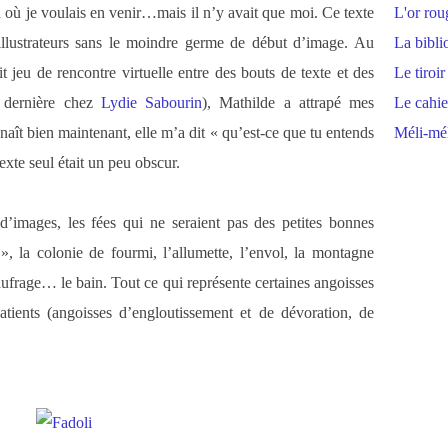
n où je voulais en venir…mais il n’y avait que moi. Ce texte
L'or rou
illustrateurs sans le moindre germe de début d’image. Au
La bibli
t jeu de rencontre virtuelle entre des bouts de texte et des
Le tiroir
 dernière chez
Lydie Sabourin
), Mathilde a attrapé mes
Le cahie
aît bien maintenant, elle m’a dit « qu’est-ce que tu entends
Méli-mél
exte seul était un peu obscur.
e d’images, les fées qui ne seraient pas des petites bonnes
», la colonie de fourmi, l’allumette, l’envol, la montagne
naufrage… le bain. Tout ce qui représente certaines angoisses
atients (angoisses d’engloutissement et de dévoration, de