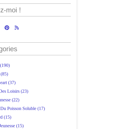
z-moi !
gories
(190)
(85)
eart
(37)
Des Loisirs
(23)
unesse
(22)
r Du Poisson Soluble
(17)
rd
(15)
Jeunesse
(15)