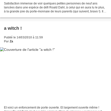
Satisfaction immense de voir quelques petites personnes de neuf ans
lancées dans une espèce de défi Roald Dahl, à celui qui en aura lu le plus,
à la grande joie du porte-monnaie de leurs parents (qui suivent, bravo !). Ils
m'ont carrément dépassée et...
a witch !
Publié le 14/03/2010 à 11:59
Par
Za
Et voici un enfoncement de porte ouverte. Et largement ouverte même !