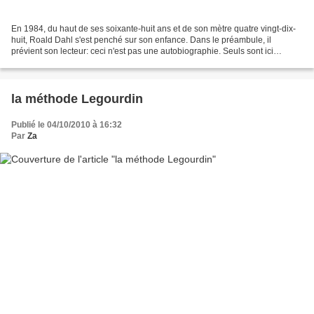
En 1984, du haut de ses soixante-huit ans et de son mètre quatre vingt-dix-
huit, Roald Dahl s'est penché sur son enfance. Dans le préambule, il
prévient son lecteur: ceci n'est pas une autobiographie. Seuls sont ici
consignés ses souvenirs les plus marquants,...
la méthode Legourdin
Publié le 04/10/2010 à 16:32
Par
Za