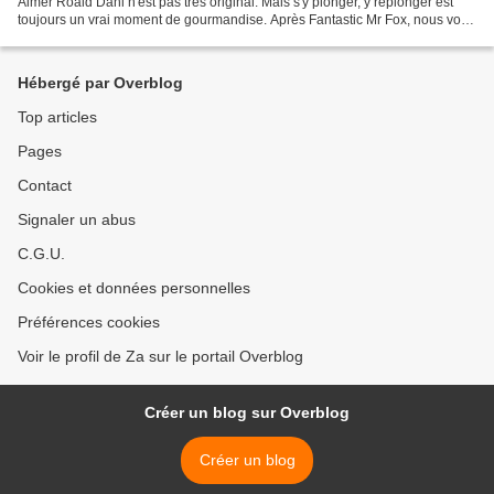
Aimer Roald Dahl n'est pas très original. Mais s'y plonger, y replonger est
toujours un vrai moment de gourmandise. Après Fantastic Mr Fox, nous voici
aux prises de redoutables Sorcières,...
Hébergé par Overblog
Top articles
Pages
Contact
Signaler un abus
C.G.U.
Cookies et données personnelles
Préférences cookies
Voir le profil de Za sur le portail Overblog
Créer un blog sur Overblog
Créer un blog