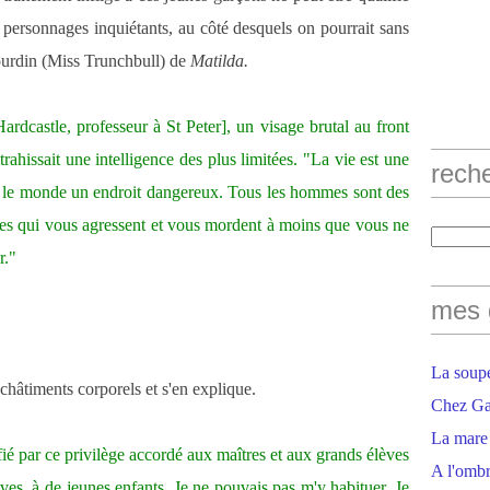
 personnages inquiétants, au côté desquels on pourrait sans
urdin (Miss Trunchbull) de
Matilda.
ardcastle, professeur à St Peter], un visage brutal au front
trahissait une intelligence des plus limitées. "La vie est une
rech
 et le monde un endroit dangereux. Tous les hommes sont des
ctes qui vous agressent et vous mordent à moins que vous ne
r."
mes 
La soupe
châtiments corporels et s'en explique.
Chez Gaë
La mare
fié par ce privilège accordé aux maîtres et aux grands élèves
A l'ombr
raves, à de jeunes enfants. Je ne pouvais pas m'y habituer. Je