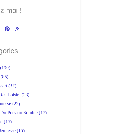
z-moi !
gories
(190)
(85)
eart
(37)
Des Loisirs
(23)
unesse
(22)
r Du Poisson Soluble
(17)
rd
(15)
Jeunesse
(15)