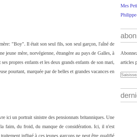
Mes Peti
Philippe
abon
a mère: "Boy". Il était son seul fils, son seul garçon, l'aîné de
 une jeune mère, norvégienne, étrangère au pays de Galles, à
Abonnez-
 ses propres enfants et les deux grands enfants de son mari,
articles 
use pourtant, marquée par de belles et grandes vacances en
derni
ivre ici un portrait sinistre des pensionnats britanniques. Une
 faim, du froid, du manque de considération. Ici, il n'est
 traitement infligé à ces jeunes garçons ne peut être qualifié