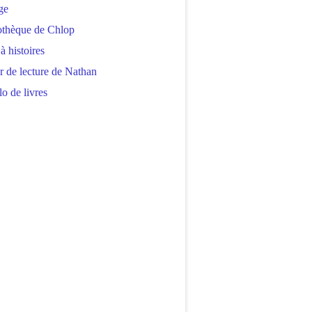
ge
othèque de Chlop
 à histoires
r de lecture de Nathan
o de livres