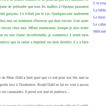
L'or rou
njuste de prétendre que tous les maîtres à l'époque passaient
La bibli
etits garçons. Ce n'était pas le cas. Quelques-une seulement
Le tiroir
r chez moi un sentiment d'horreur qui dure encore. Une autre
Le cahie
 encore chez moi. Même maintenant, lorsque je dois rester
Méli-mél
ur ou une chaise inconfortable, je commence à sentir mon
catrices que la canne a imprimé sur mon derrière, il y a bien
e de Mme Dahl a faire quoi que ce soit pour son fils, tant sa
oids face à l'Institution. Roald Dahl ne lui en veut à aucun
 ses camarades, il prend son mal en patience...
ir, je voyais le canal lui-même, et la grande ville de Cardiff,