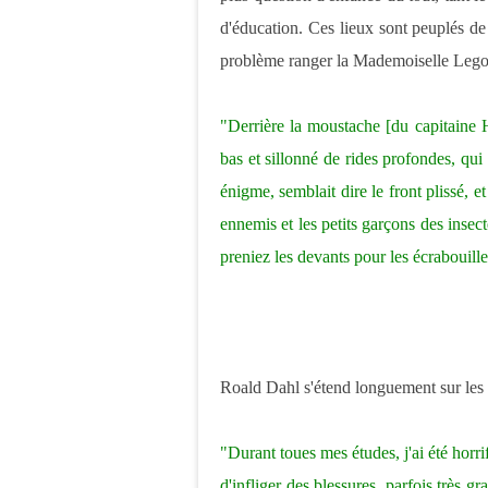
d'éducation. Ces lieux sont peuplés de
problème ranger la Mademoiselle Lego
"Derrière la moustache [du capitaine H
bas et sillonné de rides profondes, qui 
énigme, semblait dire le front plissé,
ennemis et les petits garçons des inse
preniez les devants pour les écrabouille
Roald Dahl s'étend longuement sur les 
"Durant toues mes études, j'ai été horri
d'infliger des blessures, parfois très g