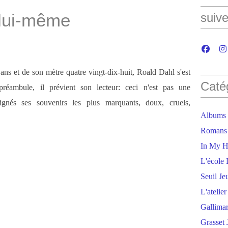
 lui-même
suive
ans et de son mètre quatre vingt-dix-huit, Roald Dahl s'est
Caté
éambule, il prévient son lecteur: ceci n'est pas une
signés ses souvenirs les plus marquants, doux, cruels,
Albums
Romans
In My H
L'école 
Seuil Je
L'atelie
Gallima
Grasset 