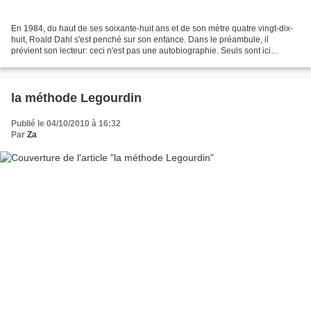
En 1984, du haut de ses soixante-huit ans et de son mètre quatre vingt-dix-
huit, Roald Dahl s'est penché sur son enfance. Dans le préambule, il
prévient son lecteur: ceci n'est pas une autobiographie. Seuls sont ici
consignés ses souvenirs les plus marquants,...
la méthode Legourdin
Publié le 04/10/2010 à 16:32
Par
Za