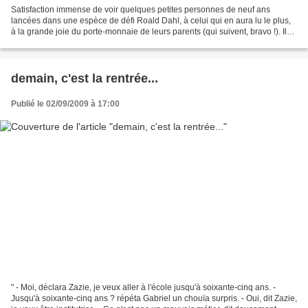
Satisfaction immense de voir quelques petites personnes de neuf ans
lancées dans une espèce de défi Roald Dahl, à celui qui en aura lu le plus,
à la grande joie du porte-monnaie de leurs parents (qui suivent, bravo !). Ils
m'ont carrément dépassée et...
demain, c'est la rentrée...
Publié le 02/09/2009 à 17:00
" - Moi, déclara Zazie, je veux aller à l'école jusqu'à soixante-cinq ans. -
Jusqu'à soixante-cinq ans ? répéta Gabriel un chouïa surpris. - Oui, dit Zazie,