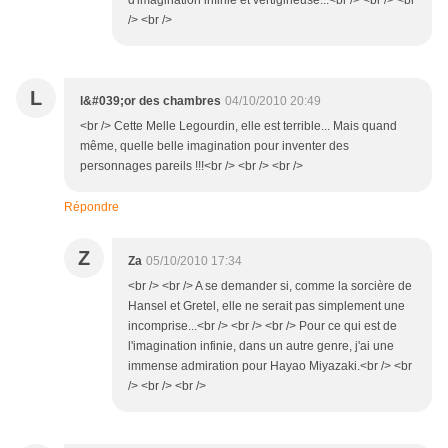
d'imagination infinie et vertigineuse...<br /> <br /> <br
/> <br />
L
l&#039;or des chambres
04/10/2010 20:49
<br /> Cette Melle Legourdin, elle est terrible... Mais quand
même, quelle belle imagination pour inventer des
personnages pareils !!!<br /> <br /> <br />
Répondre
Z
Za
05/10/2010 17:34
<br /> <br /> A se demander si, comme la sorcière de
Hansel et Gretel, elle ne serait pas simplement une
incomprise...<br /> <br /> <br /> Pour ce qui est de
l'imagination infinie, dans un autre genre, j'ai une
immense admiration pour Hayao Miyazaki.<br /> <br
/> <br /> <br />