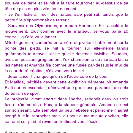
souleva de terre et se mit à la faire tournoyer au-dessus de sa
tête de plus en plus vite, tout en criant :
- Je t'en ficherai, moi, des nattes, sale petit rat, tandis que la
petite fille s'époumonait de terreur.
- Souvenir des Olympiades, murmura Hortense. Elle accélère le
mouvement, tout comme avec le marteau. Je vous parie 10
contre 1 qu'elle va la lancer.
Mlle Legourdin, cambrée en arrière et pivotant habilement sur la
pointe des pieds, se mit à tourner sur elle-même tandis
qu'Amanda tournoyait si vite qu'elle devenait invisible. Soudain,
avec un puissant grognement, l'ex-championne du marteau lâcha
les nattes et Amanda fila comme une fusée par-dessus le mur de
la cour de récréation, s'élevant vers le ciel.
- Beau lancer ! cria quelqu'un de l'autre côté de la cour.
Et Matilda, pétrifiée devant cette exhibition démente, vit Amanda
Blatt qui redescendait, décrivant une gracieuse parabole, au-delà
du terrain de sport.
Le projectile vivant atterrit dans l'herbe, rebondit deux ou trois
fois et s'immobilisa. Puis, à la stupeur générale, Amanda se mit
sur son séant. Elle semblait un peu hébétée et personne n'aurait
songé à le lui reprocher mais, au bout d'une minute environ, elle
se remit sur pied et revint en trottinant vers l'école."
Autre extrait purement jubilatoire...