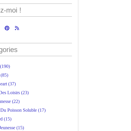
z-moi !
gories
(190)
(85)
eart
(37)
Des Loisirs
(23)
unesse
(22)
r Du Poisson Soluble
(17)
rd
(15)
Jeunesse
(15)