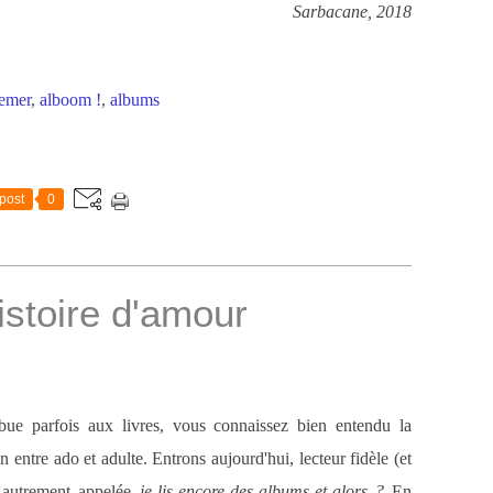
Sarbacane, 2018
emer
,
alboom !
,
albums
post
0
stoire d'amour
ibue parfois aux livres, vous connaissez bien entendu la
 entre ado et adulte. Entrons aujourd'hui, lecteur fidèle (et
,
autrement appelée
je-lis-encore-des-albums-et-alors ?
En