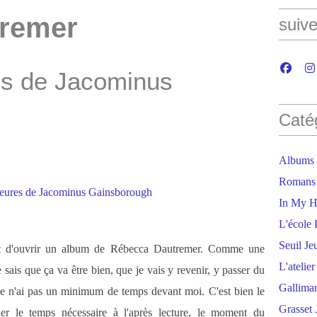
tremer
suive
es de Jacominus
Caté
Albums
Romans
In My H
L'école 
Seuil Je
ant d'ouvrir un album de Rébecca Dautremer. Comme une
L'atelie
 sais que ça va être bien, que je vais y revenir, y passer du
Gallima
i je n'ai pas un minimum de temps devant moi. C'est bien le
Grasset 
ier le temps nécessaire à l'après lecture, le moment du