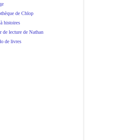
ge
othèque de Chlop
 à histoires
r de lecture de Nathan
o de livres