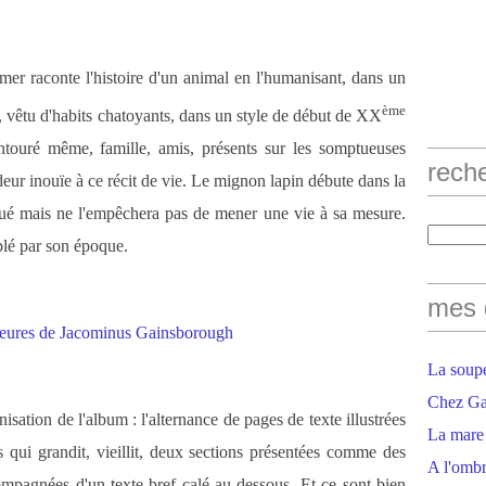
er raconte l'histoire d'un animal en l'humanisant, dans un
ème
 vêtu d'habits chatoyants, dans un style de début de XX
entouré même, famille, amis, présents sur les somptueuses
rech
ur inouïe à ce récit de vie. Le mignon lapin débute dans la
rqué mais ne l'empêchera pas de mener une vie à sa mesure.
blé par son époque.
mes 
La soupe
Chez Gaë
isation de l'album : l'alternance de pages de texte illustrées
La mare
 qui grandit, vieillit, deux sections présentées comme des
A l'ombr
mpagnées d'un texte bref calé au-dessous. Et ce sont bien