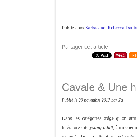
Publié dans
Sarbacane
,
Rebecca Dautr
Partager cet article
Re
…
Cavale & Une hi
Publié le
29 novembre 2017
par Za
Dans les catégories d'âge qu'on attr
littérature dite
young adult,
à mi-chemin
patient), dans la littérature
old child