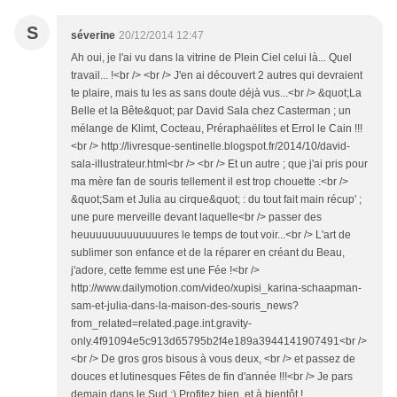
S
séverine
20/12/2014 12:47
Ah oui, je l'ai vu dans la vitrine de Plein Ciel celui là... Quel
travail... !<br /> <br /> J'en ai découvert 2 autres qui devraient
te plaire, mais tu les as sans doute déjà vus...<br /> &quot;La
Belle et la Bête&quot; par David Sala chez Casterman ; un
mélange de Klimt, Cocteau, Préraphaëlites et Errol le Cain !!!
<br /> http://livresque-sentinelle.blogspot.fr/2014/10/david-
sala-illustrateur.html<br /> <br /> Et un autre ; que j'ai pris pour
ma mère fan de souris tellement il est trop chouette :<br />
&quot;Sam et Julia au cirque&quot; : du tout fait main récup' ;
une pure merveille devant laquelle<br /> passer des
heuuuuuuuuuuuuures le temps de tout voir...<br /> L'art de
sublimer son enfance et de la réparer en créant du Beau,
j'adore, cette femme est une Fée !<br />
http://www.dailymotion.com/video/xupisi_karina-schaapman-
sam-et-julia-dans-la-maison-des-souris_news?
from_related=related.page.int.gravity-
only.4f91094e5c913d65795b2f4e189a3944141907491<br />
<br /> De gros gros bisous à vous deux, <br /> et passez de
douces et lutinesques Fêtes de fin d'année !!!<br /> Je pars
demain dans le Sud ;) Profitez bien, et à bientôt !