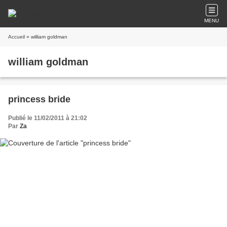
MENU
Accueil
» william goldman
william goldman
princess bride
Publié le 11/02/2011 à 21:02
Par
Za