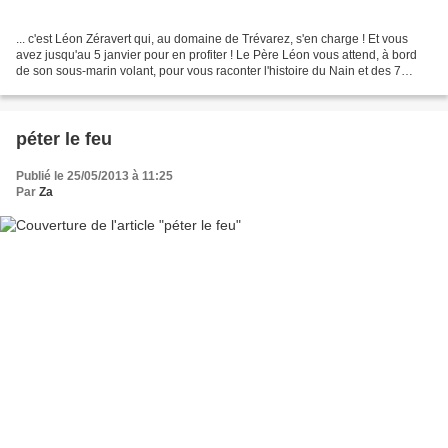
... c'est Léon Zéravert qui, au domaine de Trévarez, s'en charge ! Et vous
avez jusqu'au 5 janvier pour en profiter ! Le Père Léon vous attend, à bord
de son sous-marin volant, pour vous raconter l'histoire du Nain et des 7
Blanche-Neige. Il vous présentera...
péter le feu
Publié le 25/05/2013 à 11:25
Par
Za