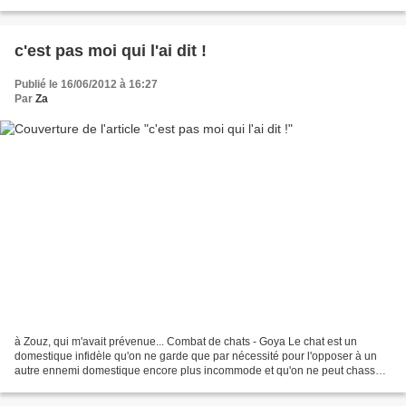
Steve Mc Queen, je devais...
c'est pas moi qui l'ai dit !
Publié le 16/06/2012 à 16:27
Par
Za
à Zouz, qui m'avait prévenue... Combat de chats - Goya Le chat est un
domestique infidèle qu'on ne garde que par nécessité pour l'opposer à un
autre ennemi domestique encore plus incommode et qu'on ne peut chasser.
Car nous ne comptons pas les gens qui,...