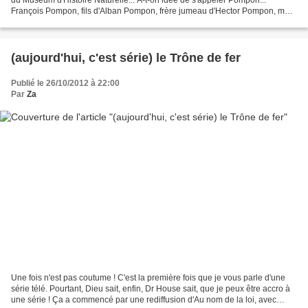
François Pompon, fils d'Alban Pompon, frère jumeau d'Hector Pompon, mari
de Berthe Velain, qui devient...
(aujourd'hui, c'est série) le Trône de fer
Publié le 26/10/2012 à 22:00
Par
Za
Une fois n'est pas coutume ! C'est la première fois que je vous parle d'une
série télé. Pourtant, Dieu sait, enfin, Dr House sait, que je peux être accro à
une série ! Ça a commencé par une rediffusion d'Au nom de la loi, avec