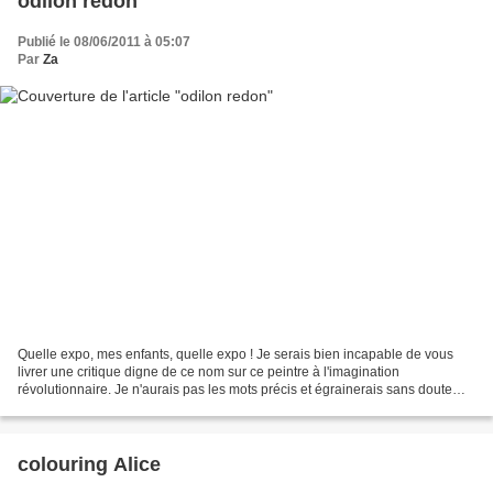
odilon redon
Publié le 08/06/2011 à 05:07
Par
Za
Quelle expo, mes enfants, quelle expo ! Je serais bien incapable de vous
livrer une critique digne de ce nom sur ce peintre à l'imagination
révolutionnaire. Je n'aurais pas les mots précis et égrainerais sans doute
bêtise sur bêtise. Quel intérêt ? Mieux...
colouring Alice