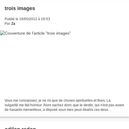
trois images
Publié le 16/05/2012 à 19:53
Par
Za
Vous me connaissez, je ne ris que de choses spirituelles et fines. La
vulgarité me fait horreur. Alors sachez donc que le destin, qui n'est pas avare
de hasards merveilleux, a déposé sous mes yeux ébahis ces deux
premières images qui, à défaut d'élever...