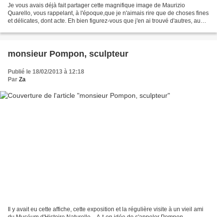
Je vous avais déjà fait partager cette magnifique image de Maurizio
Quarello, vous rappelant, à l'époque,que je n'aimais rire que de choses fines
et délicates, dont acte. Eh bien figurez-vous que j'en ai trouvé d'autres, au
point que je me demande si...
monsieur Pompon, sculpteur
Publié le 18/02/2013 à 12:18
Par
Za
Il y avait eu cette affiche, cette exposition et la régulière visite à un vieil ami
du Muséum d'Histoire Naturelle... A-t-on idée de s'appeler Pompon...