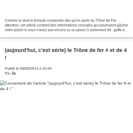
Comme le veut la formule consacrée dès qu'on parle du Trône de Fer :
attention, cet article contient des informations cruciales qui pourraient gâcher
votre plaisir si vous n'avez pas encore vu la saison 5 autrement dit : gaffe au
SPOILER ! La cinquième...
(aujourd'hui, c'est série) le Trône de fer # et de 4
!
Publié le 09/08/2014 à 10:44
Par
Za