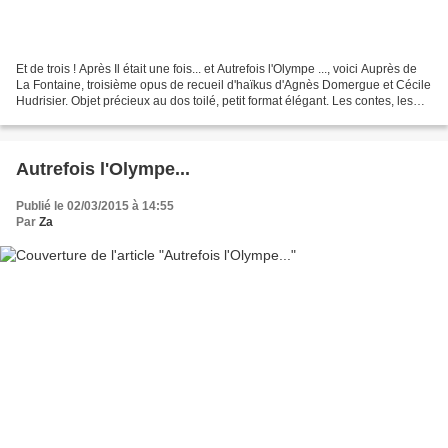
Et de trois ! Après Il était une fois... et Autrefois l'Olympe ..., voici Auprès de
La Fontaine, troisième opus de recueil d'haïkus d'Agnès Domergue et Cécile
Hudrisier. Objet précieux au dos toilé, petit format élégant. Les contes, les
mythes, les fables,...
Autrefois l'Olympe...
Publié le 02/03/2015 à 14:55
Par
Za