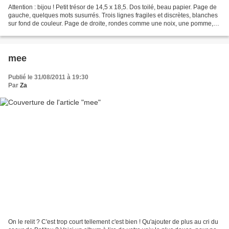
Attention : bijou ! Petit trésor de 14,5 x 18,5. Dos toilé, beau papier. Page de
gauche, quelques mots susurrés. Trois lignes fragiles et discrètes, blanches
sur fond de couleur. Page de droite, rondes comme une noix, une pomme,
un caillou, douces et...
mee
Publié le 31/08/2011 à 19:30
Par
Za
On le relit ? C'est trop court tellement c'est bien ! Qu'ajouter de plus au cri du