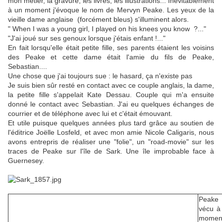
mon métier, la gravure, les livres, les illustrations... Inévitablement
à un moment j'évoque le nom de Mervyn Peake. Les yeux de la
vieille dame anglaise (forcément bleus) s'illuminent alors.
" When I was a young girl, I played on his knees you know ?..."
"J'ai joué sur ses genoux lorsque j'étais enfant !..."
En fait lorsqu'elle était petite fille, ses parents étaient les voisins
des Peake et cette dame était l'amie du fils de Peake,
Sebastian....
Une chose que j'ai toujours sue : le hasard, ça n'existe pas
Je suis bien sûr resté en contact avec ce couple anglais, la dame,
la petite fille s'appelait Kate Dessau. Couple qui m'a ensuite
donné le contact avec Sebastian. J'ai eu quelques échanges de
courrier et de téléphone avec lui et c'était émouvant.
Et utile puisque quelques années plus tard grâce au soutien de
l'éditrice Joëlle Losfeld, et avec mon amie Nicole Caligaris, nous
avons entrepris de réaliser une "folie", un "road-movie" sur les
traces de Peake sur l'île de Sark. Une île improbable face à
Guernesey.
Peake
vécu à
momen