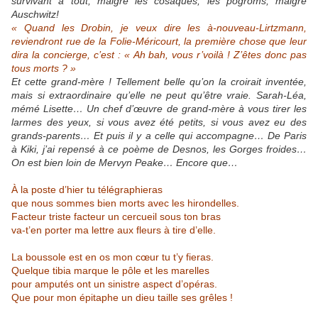
survivant à tout, malgré les cosaques, les pogroms, malgré
Auschwitz!
« Quand les Drobin, je veux dire les à-nouveau-Lirtzmann,
reviendront rue de la Folie-Méricourt, la première chose que leur
dira la concierge, c’est : « Ah bah, vous r’voilà ! Z’êtes donc pas
tous morts ? »
Et cette grand-mère ! Tellement belle qu’on la croirait inventée,
mais si extraordinaire qu’elle ne peut qu’être vraie. Sarah-Léa,
mémé Lisette… Un chef d’œuvre de grand-mère à vous tirer les
larmes des yeux, si vous avez été petits, si vous avez eu des
grands-parents… Et puis il y a celle qui accompagne… De Paris
à Kiki, j’ai repensé à ce poème de Desnos, les Gorges froides…
On est bien loin de Mervyn Peake… Encore que…
À la poste d’hier tu télégraphieras
que nous sommes bien morts avec les hirondelles.
Facteur triste facteur un cercueil sous ton bras
va-t’en porter ma lettre aux fleurs à tire d’elle.
La boussole est en os mon cœur tu t’y fieras.
Quelque tibia marque le pôle et les marelles
pour amputés ont un sinistre aspect d’opéras.
Que pour mon épitaphe un dieu taille ses grêles !