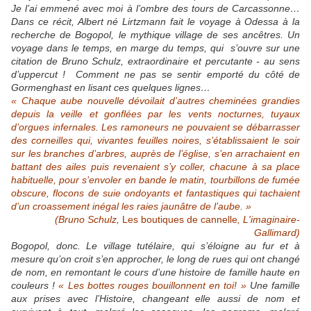
Je l’ai emmené avec moi à l’ombre des tours de Carcassonne…
Dans ce récit, Albert né Lirtzmann fait le voyage à Odessa à la
recherche de Bogopol, le mythique village de ses ancêtres. Un
voyage dans le temps, en marge du temps, qui s’ouvre sur une
citation de Bruno Schulz, extraordinaire et percutante - au sens
d’uppercut !
Comment ne pas se sentir emporté du côté de
Gormenghast en lisant ces quelques lignes…
« Chaque aube nouvelle dévoilait d’autres cheminées grandies
depuis la veille et gonflées par les vents nocturnes, tuyaux
d’orgues infernales. Les ramoneurs ne pouvaient se débarrasser
des corneilles qui, vivantes feuilles noires, s’établissaient le soir
sur les branches d’arbres, auprès de l’église, s’en arrachaient en
battant des ailes puis revenaient s’y coller, chacune à sa place
habituelle, pour s’envoler en bande le matin, tourbillons de fumée
obscure, flocons de suie ondoyants et fantastiques qui tachaient
d’un croassement inégal les raies jaunâtre de l’aube. »
(Bruno Schulz,
Les boutiques de cannelle
, L'imaginaire-
Gallimard)
Bogopol, donc. Le village tutélaire, qui s’éloigne au fur et à
mesure qu’on croit s’en approcher, le long de rues qui ont changé
de nom, en remontant le cours d’une histoire de famille haute en
couleurs !
« Les bottes rouges bouillonnent en toi! »
Une famille
aux prises avec l’Histoire, changeant elle aussi de nom et