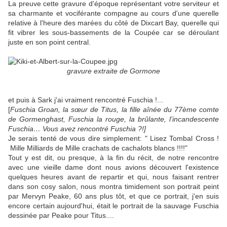
La preuve cette gravure d'époque représentant votre serviteur et
sa charmante et vociférante compagne au cours d'une querelle
relative à l'heure des marées du côté de Dixcart Bay, querelle qui
fit vibrer les sous-bassements de la Coupée car se déroulant
juste en son point central.
gravure extraite de Gormone
et puis à Sark j'ai vraiment rencontré Fuschia !...
[
Fuschia Groan, la sœur de Titus, la fille aînée du 77ème comte
de Gormenghast, Fuschia la rouge, la brûlante, l’incandescente
Fuschia… Vous avez rencontré Fuschia ?!]
Je serais tenté de vous dire simplement: " Lisez Tombal Cross !
Mille Milliards de Mille crachats de cachalots blancs !!!!"
Tout y est dit, ou presque, à la fin du récit, de notre rencontre
avec une vieille dame dont nous avions découvert l'existence
quelques heures avant de repartir et qui, nous faisant rentrer
dans son cosy salon, nous montra timidement son portrait peint
par Mervyn Peake, 60 ans plus tôt, et que ce portrait, j'en suis
encore certain aujourd'hui, était le portrait de la sauvage Fuschia
dessinée par Peake pour Titus....