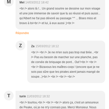
M
Mel
14/03/2012 18:42
<br /> alors là !... Un grand sourire se dessine sur mon visage
et une joie immense de savoir que tu as réussi et puis aussi...
qu'Albert ne t'ai pas dévoré au passage ^^ ... Bises miss et
bravo à toi<br /> et lui, à eux aussi ;)<br />
Répondre
Z
Za
15/03/2012 18:12
<br /> <br /> Je ne m'en suis pas trop mal tirée...<br
/> Pas eu besoin de marcher sur une planche, pas
de corvée de briquage de pont... Ouf !<br /> <br />
<br /> Bizavous les maîtres-coqs ! (encore que je ne
sois pas sûre que les pirates aient jamais mangé de
soupe...)<br /> <br /> <br /> <br />
T
turin
11/03/2012 18:32
<br /> tourlou,<br /> <br /> <br /> alors ça, c'est un amoureux
de Peake, où je ne m'y connais pas. Merci Monsieur. Nous