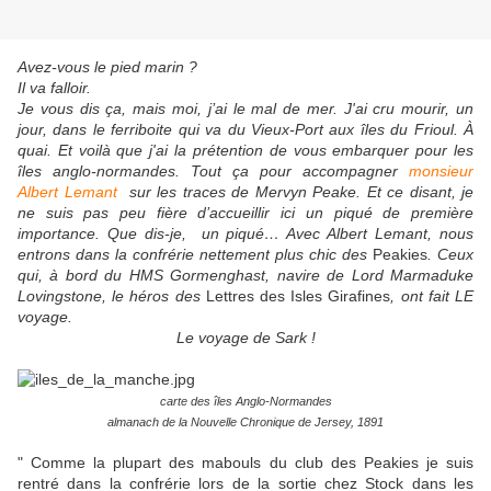
Avez-vous le pied marin ?
Il va falloir.
Je vous dis ça, mais moi, j’ai le mal de mer. J'ai cru mourir, un
jour, dans le ferriboite qui va du Vieux-Port aux îles du Frioul. À
quai. Et voilà que j'ai la prétention de vous embarquer pour les
îles anglo-normandes. Tout ça pour accompagner
monsieur
Albert Lemant
sur les traces de Mervyn Peake.
Et ce disant, je
ne suis pas peu fière d’accueillir ici un piqué de première
importance. Que dis-je, un piqué… Avec Albert Lemant, nous
entrons dans la confrérie nettement plus chic des
Peakies
. Ceux
qui, à bord du HMS Gormenghast, navire de Lord Marmaduke
Lovingstone, le héros des
Lettres des Isles Girafines
, ont fait LE
voyage.
Le voyage de Sark !
carte des îles Anglo-Normandes
almanach de la Nouvelle Chronique de Jersey, 1891
" Comme la plupart des mabouls du club des Peakies je suis
rentré dans la confrérie lors de la sortie chez Stock dans les