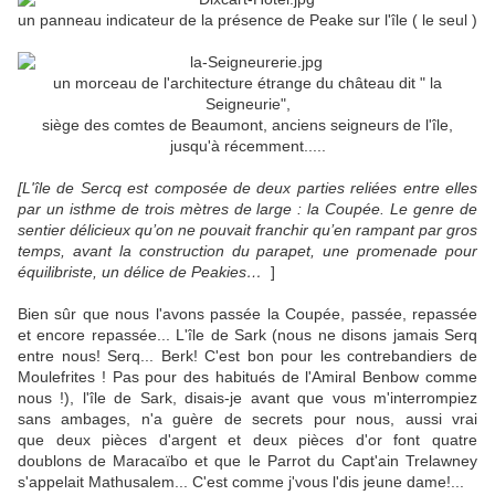
un panneau indicateur de la présence de Peake sur l'île ( le seul )
un morceau de l'architecture étrange du château dit " la
Seigneurie",
siège des comtes de Beaumont, anciens seigneurs de l'île,
jusqu'à récemment.....
[L'île de Sercq est composée de deux parties reliées entre elles
par un isthme de trois mètres de large : la Coupée. Le genre de
sentier délicieux qu’on ne pouvait franchir qu’en rampant par gros
temps, avant la construction du parapet, une promenade pour
équilibriste, un délice de Peakies…
]
Bien sûr que nous l'avons passée la Coupée, passée, repassée
et encore repassée... L'île de Sark (nous ne disons jamais Serq
entre nous! Serq... Berk! C'est bon pour les contrebandiers de
Moulefrites ! Pas pour des habitués de l'Amiral Benbow comme
nous !), l'île de Sark, disais-je avant que vous m'interrompiez
sans ambages, n'a guère de secrets pour nous, aussi vrai
que deux pièces d'argent et deux pièces d'or font quatre
doublons de Maracaïbo et que le Parrot du Capt'ain Trelawney
s'appelait Mathusalem... C'est comme j'vous l'dis jeune dame!...