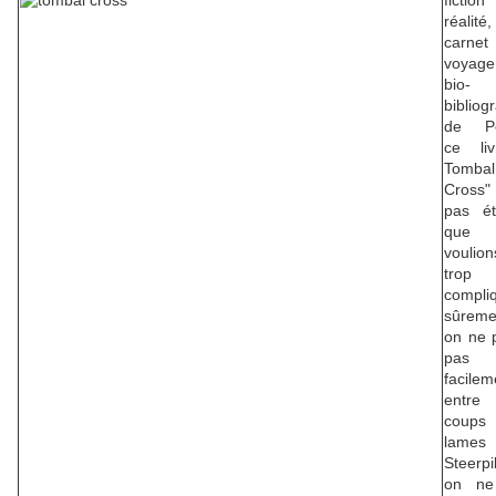
ficti
réalité,
carne
voyag
bio-
bibliog
de Pe
ce li
Tombal
Cross
pas é
que 
voulion
trop
compli
sûreme
on ne 
pas a
facilem
entre
coup
lame
Steerpi
on ne