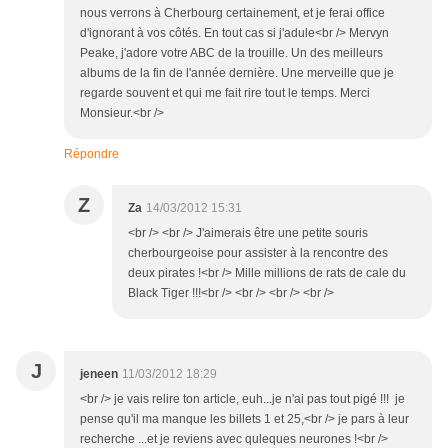
nous verrons à Cherbourg certainement, et je ferai office
d'ignorant à vos côtés. En tout cas si j'adule<br /> Mervyn
Peake, j'adore votre ABC de la trouille. Un des meilleurs
albums de la fin de l'année dernière. Une merveille que je
regarde souvent et qui me fait rire tout le temps. Merci
Monsieur.<br />
Répondre
Z
Za
14/03/2012 15:31
<br /> <br /> J'aimerais être une petite souris
cherbourgeoise pour assister à la rencontre des
deux pirates !<br /> Mille millions de rats de cale du
Black Tiger !!!<br /> <br /> <br /> <br />
J
jeneen
11/03/2012 18:29
<br /> je vais relire ton article, euh...je n'ai pas tout pigé !!! je
pense qu'il ma manque les billets 1 et 25,<br /> je pars à leur
recherche ...et je reviens avec quleques neurones !<br />