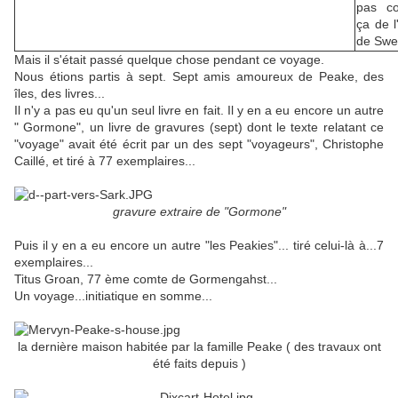
pas c
ça de l
de Swel
Mais il s'était passé quelque chose pendant ce voyage.
Nous étions partis à sept. Sept amis amoureux de Peake, des
îles, des livres...
Il n'y a pas eu qu'un seul livre en fait. Il y en a eu encore un autre
" Gormone", un livre de gravures (sept) dont le texte relatant ce
"voyage" avait été écrit par un des sept "voyageurs", Christophe
Caillé, et tiré à 77 exemplaires...
gravure extraire de "Gormone"
Puis il y en a eu encore un autre "les Peakies"... tiré celui-là à...7
exemplaires...
Titus Groan, 77 ème comte de Gormengahst...
Un voyage...initiatique en somme...
la dernière maison habitée par la famille Peake ( des travaux ont
été faits depuis )