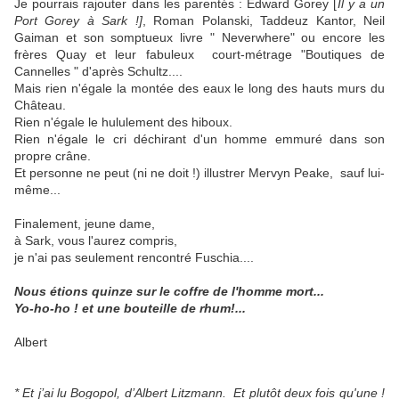
Je pourrais rajouter dans les parentés : Edward Gorey [
Il y a un
Port Gorey à Sark !]
, Roman Polanski, Taddeuz Kantor, Neil
Gaiman et son somptueux livre " Neverwhere" ou encore les
frères Quay et leur fabuleux court-métrage "Boutiques de
Cannelles " d'après Schultz....
Mais rien n'égale la montée des eaux le long des hauts murs du
Château.
Rien n'égale le hululement des hiboux.
Rien n'égale le cri déchirant d'un homme emmuré dans son
propre crâne.
Et personne ne peut (ni ne doit !) illustrer Mervyn Peake, sauf lui-
même...
Finalement, jeune dame,
à Sark, vous l'aurez compris,
je n'ai pas seulement rencontré Fuschia....
Nous étions quinze sur le coffre de l'homme mort...
Yo-ho-ho ! et une bouteille de rhum!...
Albert
* Et j’ai lu Bogopol, d’Albert Litzmann. Et plutôt deux fois qu'une !