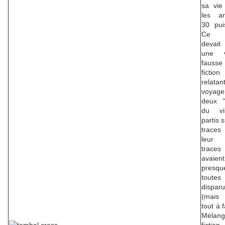
sa vie
les a
30 pui
Ce l
devait
une v
fausse
fiction
relata
voyag
deux "
du vil
partis s
trace
leur i
trace
avaient
presqu
toutes
dispar
(mais
tout à fa
Mélang