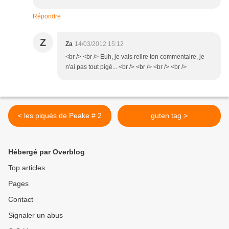
Répondre
Z
Za
14/03/2012 15:12
<br /> <br /> Euh, je vais relire ton commentaire, je
n'ai pas tout pigé... <br /> <br /> <br /> <br />
< les piqués de Peake # 2
guten tag >
Hébergé par Overblog
Top articles
Pages
Contact
Signaler un abus