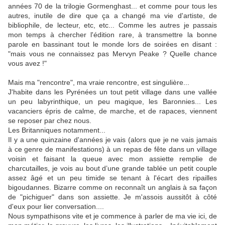
années 70 de la trilogie Gormenghast... et comme pour tous les
autres, inutile de dire que ça a changé ma vie d'artiste, de
bibliophile, de lecteur, etc, etc... Comme les autres je passais
mon temps à chercher l'édition rare, à transmettre la bonne
parole en bassinant tout le monde lors de soirées en disant :
"mais vous ne connaissez pas Mervyn Peake ? Quelle chance
vous avez !"
Mais ma "rencontre", ma vraie rencontre, est singulière...
J'habite dans les Pyrénées un tout petit village dans une vallée
un peu labyrinthique, un peu magique, les Baronnies... Les
vacanciers épris de calme, de marche, et de rapaces, viennent
se reposer par chez nous.
Les Britanniques notamment...
Il y a une quinzaine d'années je vais (alors que je ne vais jamais
à ce genre de manifestations) à un repas de fête dans un village
voisin et faisant la queue avec mon assiette remplie de
charcutailles, je vois au bout d’une grande tablée un petit couple
assez âgé et un peu timide se tenant à l'écart des ripailles
bigoudannes. Bizarre comme on reconnaît un anglais à sa façon
de "pichiguer" dans son assiette. Je m'assois aussitôt à côté
d'eux pour lier conversation....
Nous sympathisons vite et je commence à parler de ma vie ici, de