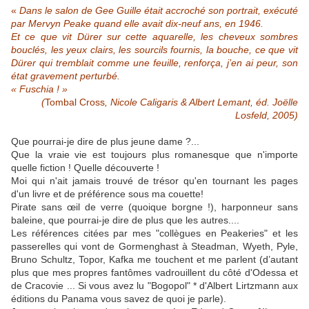
«
Dans le salon de Gee Guille était accroché son portrait, exécuté
par Mervyn Peake quand elle avait dix-neuf ans, en 1946.
Et ce que vit Dürer sur cette aquarelle, les cheveux sombres
bouclés, les yeux clairs, les sourcils fournis, la bouche, ce que vit
Dürer qui tremblait comme une feuille, renforça, j’en ai peur, son
état gravement perturbé.
« Fuschia ! »
(
Tombal Cross
, Nicole Caligaris & Albert Lemant, éd. Joëlle
Losfeld, 2005)
Que pourrai-je dire de plus jeune dame ?...
Que la vraie vie est toujours plus romanesque que n'importe
quelle fiction ! Quelle découverte !
Moi qui n'ait jamais trouvé de trésor qu'en tournant les pages
d'un livre et de préférence sous ma couette!
Pirate sans œil de verre (quoique borgne !), harponneur sans
baleine, que pourrai-je dire de plus que les autres....
Les références citées par mes "collègues en Peakeries" et les
passerelles qui vont de Gormenghast à Steadman, Wyeth, Pyle,
Bruno Schultz, Topor, Kafka me touchent et me parlent (d’autant
plus que mes propres fantômes vadrouillent du côté d'Odessa et
de Cracovie ... Si vous avez lu "Bogopol" * d'Albert Lirtzmann aux
éditions du Panama vous savez de quoi je parle).