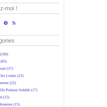
z-moi !
gories
(190)
(85)
eart
(37)
Des Loisirs
(23)
unesse
(22)
r Du Poisson Soluble
(17)
rd
(15)
Jeunesse
(15)