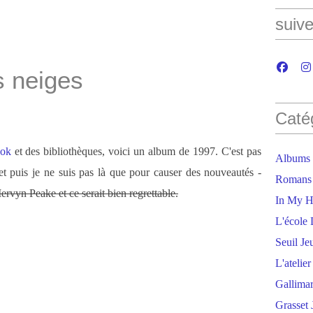
suive
s neiges
Caté
ook
et des bibliothèques, voici un album de 1997. C'est pas
Albums
et puis je ne suis pas là que pour causer des nouveautés -
Romans
ervyn Peake et ce serait bien regrettable.
In My H
L'école 
Seuil Je
L'atelie
Gallima
Grasset 