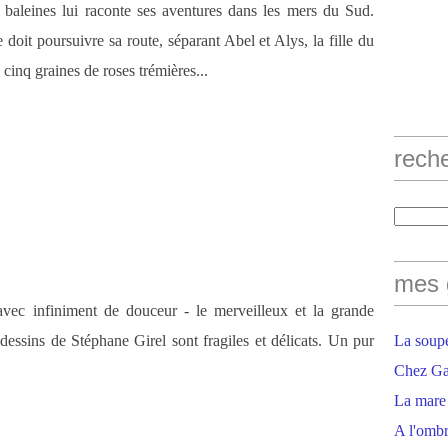
e baleines lui raconte ses aventures dans les mers du Sud.
e doit poursuivre sa route, séparant Abel et Alys, la fille du
 cinq graines de roses trémières...
rech
mes 
 avec infiniment de douceur - le merveilleux et la grande
 dessins de Stéphane Girel sont fragiles et délicats. Un pur
La soupe
Chez Gaë
La mare
A l'ombr