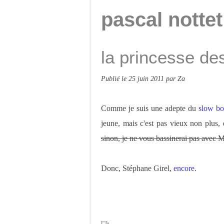
pascal nottet
la princesse de
Publié le
25 juin 2011
par Za
Comme je suis une adepte du
slow b
jeune, mais c'est pas vieux non plus, 
sinon, je ne vous bassinerai pas avec M
Donc, Stéphane Girel,
encore
.