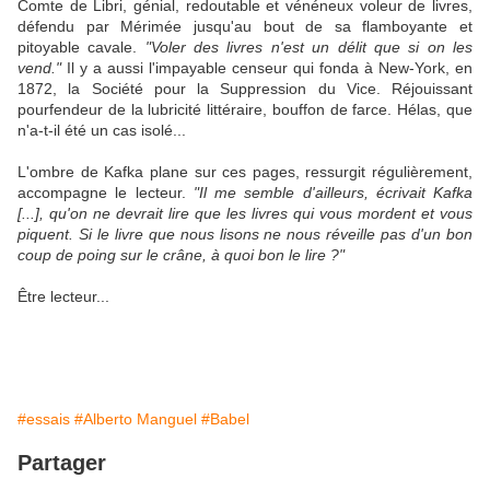
Comte de
Libri
, génial, redoutable et vénéneux voleur de livres,
défendu par
Mérimée
jusqu'au bout de sa flamboyante et
pitoyable cavale.
"Voler des livres n'est un délit que si on les
vend."
Il y a aussi l'impayable censeur qui fonda à
New
-
York
, en
1872, la Société pour la Suppression du Vice. Réjouissant
pourfendeur de la lubricité littéraire, bouffon de farce. Hélas, que
n'a-t-il été un cas isolé...
L'ombre de Kafka plane sur ces pages, ressurgit régulièrement,
accompagne le lecteur.
"Il me semble d'ailleurs, écrivait
Kafka
[...], qu'on ne devrait lire que les livres qui vous mordent et vous
piquent. Si le livre que nous lisons ne nous réveille pas d'un bon
coup de poing sur le crâne, à quoi bon le lire ?"
Être lecteur...
#essais
#Alberto Manguel
#Babel
Partager