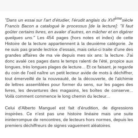
ème
"Dans un essai sur l'art d'étudier, l'érudit anglais du XVI
siècle
Francis
Bacon a catalogué le processus [de la lecture]: "Il faut
goûter certains livres, en avaler d'autres, en mâcher et en digérer
quelques uns."
Les 454 pages (hors notes et index) de cette
Histoire de la lecture appartiennent à la deuxième catégorie. Je
ne suis pas grande lectrice d'essais, mais celui-ci traite d'une des
grandes affaires de ma vie depuis mes six ans: la lecture. J'ai
donc avalé ces pages dans le temps ralenti de l'été, propice aux
longues, très longues plages de lecture... Et ce faisant, je regarde
du coin de l'oeil naître un petit lecteur avide de mots à déchiffrer,
tout émerveillé de la nouveauté, de la découverte, de l'alchimie
de lettres assemblées pour former du sens, sur les pages des
livres, les devantures des magasins, les boîtes de conserve...
Voilà comment commence le long chemin du lecteur...
Celui
d'Alberto
Manguel
est fait d'érudition, de digressions
inspirées. Ce n'est pas une histoire linéaire mais une suite
ininterrompue de rencontres, de lecteurs hors normes, depuis les
premiers déchiffreurs de signes vaguement aléatoires.