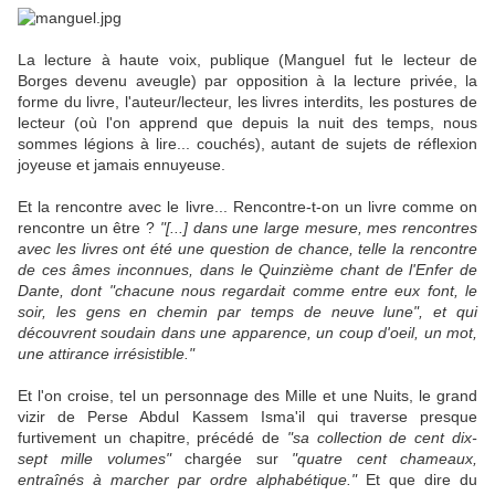
La lecture à haute voix, publique (
Manguel
fut le lecteur de
Borges
devenu aveugle) par opposition à la lecture privée, la
forme du livre, l'auteur/lecteur, les livres interdits, les postures de
lecteur (où l'on apprend que depuis la nuit des temps, nous
sommes légions à lire... couchés), autant de sujets de réflexion
joyeuse et jamais ennuyeuse.
Et la rencontre avec le livre... Rencontre-t-on un livre comme on
rencontre un être ?
"[...] dans une large mesure, mes rencontres
avec les livres ont été une question de chance, telle la rencontre
de ces âmes inconnues, dans le Quinzième chant de
l'Enfer
de
Dante
, dont "chacune nous regardait comme entre eux font, le
soir, les gens en chemin par temps de neuve lune", et qui
découvrent soudain dans une apparence, un coup d'oeil, un mot,
une attirance irrésistible."
Et l'on croise, tel un personnage des Mille et une Nuits, le grand
vizir de Perse
Abdul
Kassem
Isma'il
qui traverse presque
furtivement un chapitre, précédé de
"sa collection de cent dix-
sept mille volumes"
chargée sur
"quatre cent chameaux,
entraînés à marcher par ordre alphabétique."
Et que dire du