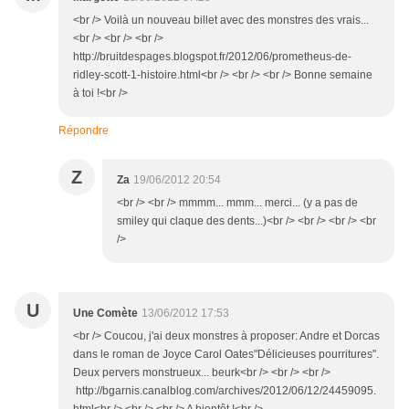
<br /> Voilà un nouveau billet avec des monstres des vrais...
<br /> <br /> <br />
http://bruitdespages.blogspot.fr/2012/06/prometheus-de-
ridley-scott-1-histoire.html<br /> <br /> <br /> Bonne semaine
à toi !<br />
Répondre
Z
Za
19/06/2012 20:54
<br /> <br /> mmmm... mmm... merci... (y a pas de
smiley qui claque des dents...)<br /> <br /> <br /> <br
/>
U
Une Comète
13/06/2012 17:53
<br /> Coucou, j'ai deux monstres à proposer: Andre et Dorcas
dans le roman de Joyce Carol Oates"Délicieuses pourritures".
Deux pervers monstrueux... beurk<br /> <br /> <br />
http://bgarnis.canalblog.com/archives/2012/06/12/24459095.