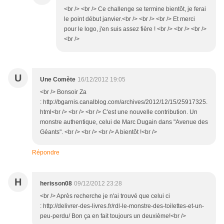
<br /> <br /> Ce challenge se termine bientôt, je ferai
le point début janvier.<br /> <br /> <br /> Et merci
pour le logo, j'en suis assez fière ! <br /> <br /> <br />
<br />
U
Une Comète
16/12/2012 19:05
<br /> Bonsoir Za
: http://bgarnis.canalblog.com/archives/2012/12/15/25917325.
html<br /> <br /> <br /> C'est une nouvelle contribution. Un
monstre authentique, celui de Marc Dugain dans "Avenue des
Géants". <br /> <br /> <br /> A bientôt !<br />
Répondre
H
herisson08
09/12/2012 23:28
<br /> Après recherche je n'ai trouvé que celui ci
: http://delivrer-des-livres.fr/rdl-le-monstre-des-toilettes-et-un-
peu-perdu/ Bon ça en fait toujours un deuxième!<br />