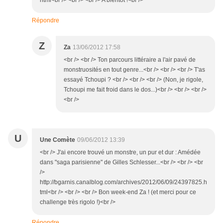
html<br /> <br /> <br /> A bientôt !<br />
Répondre
Z
Za
13/06/2012 17:58
<br /> <br /> Ton parcours littéraire a l'air pavé de
monstruosités en tout genre...<br /> <br /> <br /> T'as
essayé Tchoupi ? <br /> <br /> <br /> (Non, je rigole,
Tchoupi me fait froid dans le dos...)<br /> <br /> <br />
<br />
U
Une Comète
09/06/2012 13:39
<br /> J'ai encore trouvé un monstre, un pur et dur : Amédée
dans "saga parisienne" de Gilles Schlesser...<br /> <br /> <br
/>
http://bgarnis.canalblog.com/archives/2012/06/09/24397825.h
tml<br /> <br /> <br /> Bon week-end Za ! (et merci pour ce
challenge très rigolo !)<br />
Répondre