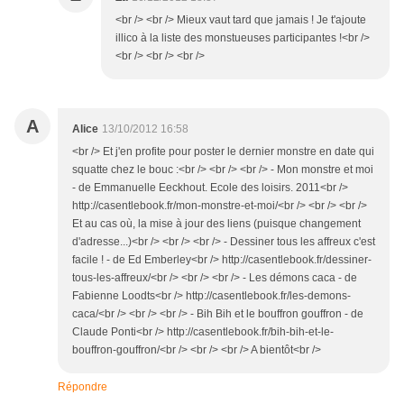
<br /> <br /> Mieux vaut tard que jamais ! Je t'ajoute
illico à la liste des monstueuses participantes !<br />
<br /> <br /> <br />
A
Alice
13/10/2012 16:58
<br /> Et j'en profite pour poster le dernier monstre en date qui
squatte chez le bouc :<br /> <br /> <br /> - Mon monstre et moi
- de Emmanuelle Eeckhout. Ecole des loisirs. 2011<br />
http://casentlebook.fr/mon-monstre-et-moi/<br /> <br /> <br />
Et au cas où, la mise à jour des liens (puisque changement
d'adresse...)<br /> <br /> <br /> - Dessiner tous les affreux c'est
facile ! - de Ed Emberley<br /> http://casentlebook.fr/dessiner-
tous-les-affreux/<br /> <br /> <br /> - Les démons caca - de
Fabienne Loodts<br /> http://casentlebook.fr/les-demons-
caca/<br /> <br /> <br /> - Bih Bih et le bouffron gouffron - de
Claude Ponti<br /> http://casentlebook.fr/bih-bih-et-le-
bouffron-gouffron/<br /> <br /> <br /> A bientôt<br />
Répondre