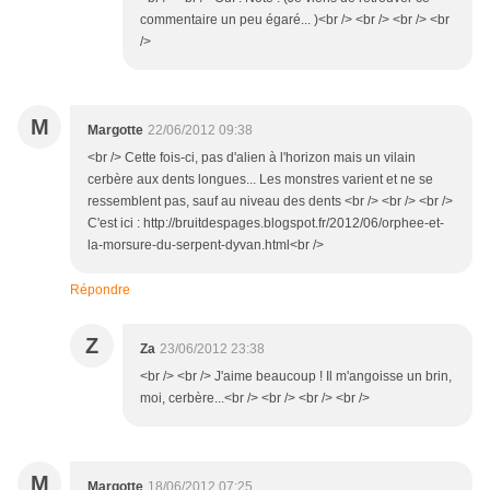
commentaire un peu égaré... )<br /> <br /> <br /> <br
/>
M
Margotte
22/06/2012 09:38
<br /> Cette fois-ci, pas d'alien à l'horizon mais un vilain
cerbère aux dents longues... Les monstres varient et ne se
ressemblent pas, sauf au niveau des dents <br /> <br /> <br />
C'est ici : http://bruitdespages.blogspot.fr/2012/06/orphee-et-
la-morsure-du-serpent-dyvan.html<br />
Répondre
Z
Za
23/06/2012 23:38
<br /> <br /> J'aime beaucoup ! Il m'angoisse un brin,
moi, cerbère...<br /> <br /> <br /> <br />
M
Margotte
18/06/2012 07:25