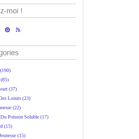
z-moi !
gories
(190)
(85)
eart
(37)
Des Loisirs
(23)
unesse
(22)
r Du Poisson Soluble
(17)
rd
(15)
Jeunesse
(15)