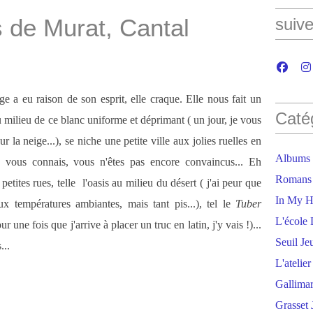
s de Murat, Cantal
suive
ige a eu raison de son esprit, elle craque. Elle nous fait un
Caté
u milieu de ce blanc uniforme et déprimant ( un jour, je vous
la neige...), se niche une petite ville aux jolies ruelles en
Albums
e vous connais, vous n'êtes pas encore convaincus... Eh
Romans
etites rues, telle l'oasis au milieu du désert ( j'ai peur que
In My H
x températures ambiantes, mais tant pis...), tel le
Tuber
L'école 
 une fois que j'arrive à placer un truc en latin, j'y vais !)...
Seuil Je
...
L'atelie
Gallima
Grasset 