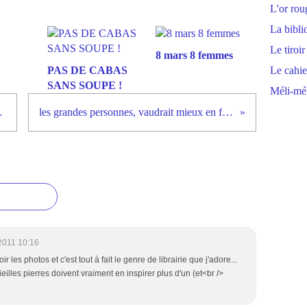
L'or rou
La bibli
Le tiroir
8 mars 8 femmes
PAS DE CABAS
Le cahie
SANS SOUPE !
Méli-mél
 de Clèves...
les grandes personnes, vaudrait mieux en faire de la soupe !
2011 10:16
oir les photos et c'est tout à fait le genre de librairie que j'adore...
illes pierres doivent vraiment en inspirer plus d'un (et<br />