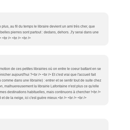
 plus, au fil du temps le libraire devient un ami très cher, que
elles pierres sont partout : dedans, dehors. J'y serai dans une
 <br /> <br /> <br />
motion de ces petites librairies où on entre le coeur battant en se
nicher aujourd'hui ?<br /> <br /> Et c'est vrai que l'accueil fait
u comme dans une librairie) : entrer et se sentir tout de suite chez
on, malhuereusement la librairie Lafontaine n'est plus ce qu'elle
s mes destinations habituelles, mais continuons à chercher !<br />
 et de la neige, ici c'est guère mieux.<br /> <br /> <br />