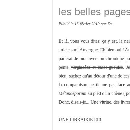
les belles page
Publié le
13 février 2010
par Za
Et là, vous vous dites: ça y est, la ne
article sur l'Auvergne. Eh bien oui ! A
parlerai de mon aversion chronique pour 
pente
verglacées et casse-gueules
. J
bien, sachez qu'au détour d'une de ces p
la comparaison ne tienne pas face au
Mélanosporum
au pied d'un chêne ( pour
Donc, disais-je... Une vitrine, des livres
UNE LIBRAIRIE !!!!!