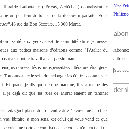
Mes Peti
 librairie Lafontaine ( Privas, Ardèche ) connaissent le
Philippe
airie un peu loin de tout et de la découvrir parfaite. Voici
pages",
46 rue du Bon Secours, 15 300 Murat.
abon
ord sauté aux yeux, c'est le coin littérature jeunesse,
ques aux petites maisons d'éditions comme "l'Atelier du
Abonnez-
pas mais dont le travail a l'air passionnant.
articles 
 manque: nouveautés & indispensables, littérature étrangère,
e. Toujours avec le soin de mélanger les éditions connues et
ivant. Et quand je dis que rien ne manque, il y a même des
derni
 ai-je déjà dit que les rues de Murat étaient un tantinet
'accueil. Quel plaisir de s'entendre dire "bienvenue !", et ce,
n vrai libraire, à mon sens, est celui qui vous vend ce que
i se crée une sorte de connivence. Je crois qu'on en tient un