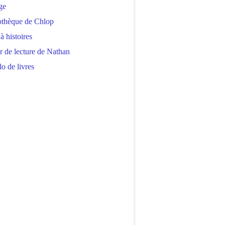
ge
othèque de Chlop
 à histoires
r de lecture de Nathan
o de livres