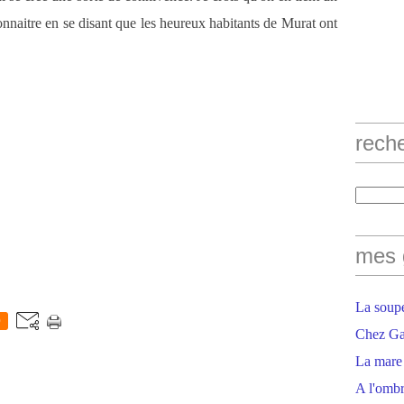
connaitre en se disant que les heureux habitants de Murat ont
rech
mes 
La soupe
0
Chez Gaë
La mare
A l'ombr