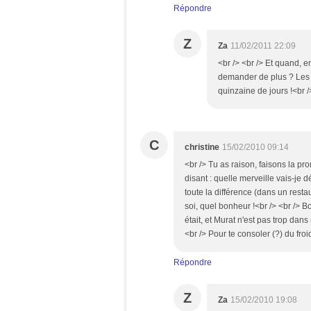
Répondre
Z
Za
11/02/2011 22:09
<br /> <br /> Et quand, en
demander de plus ? Les b
quinzaine de jours !<br />
C
christine
15/02/2010 09:14
<br /> Tu as raison, faisons la pro
disant : quelle merveille vais-je dé
toute la différence (dans un resta
soi, quel bonheur !<br /> <br /> B
était, et Murat n'est pas trop dan
<br /> Pour te consoler (?) du froid
Répondre
Z
Za
15/02/2010 19:08