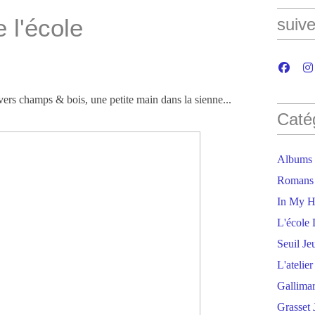
 l'école
suive
vers champs & bois, une petite main dans la sienne...
Caté
Albums
Romans
In My H
L'école 
Seuil Je
L'atelie
Gallima
Grasset 