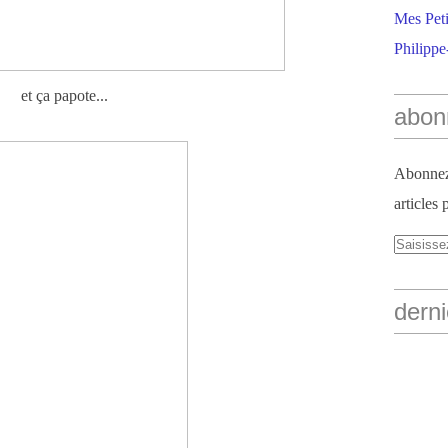
Mes Peti
Philippe
et ça papote...
abon
Abonnez-
articles 
derni