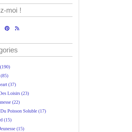
z-moi !
gories
(190)
(85)
eart
(37)
Des Loisirs
(23)
unesse
(22)
r Du Poisson Soluble
(17)
rd
(15)
Jeunesse
(15)