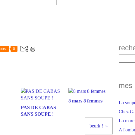
rech
post
0
mes 
8 mars 8 femmes
La soupe
PAS DE CABAS
Chez Gaë
SANS SOUPE !
La mare
beurk !
A l'ombr