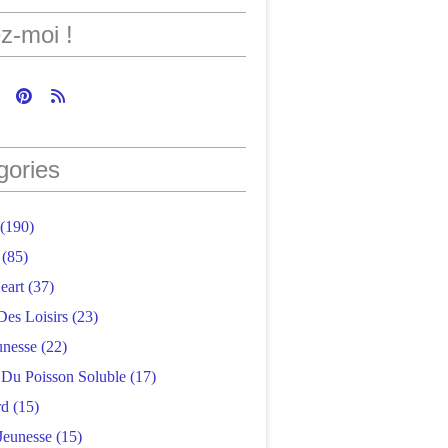
z-moi !
gories
(190)
(85)
eart
(37)
Des Loisirs
(23)
unesse
(22)
r Du Poisson Soluble
(17)
rd
(15)
Jeunesse
(15)