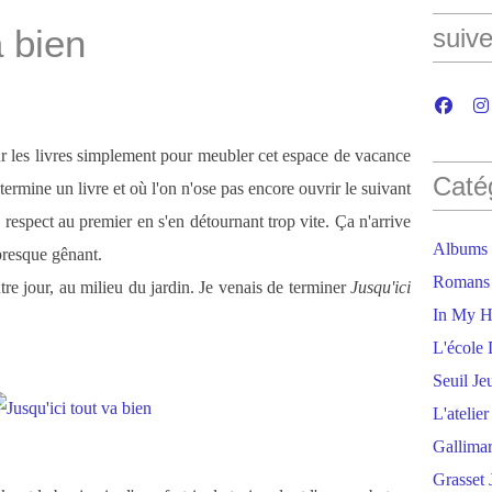
a bien
suive
sur les livres simplement pour meubler cet espace de vacance
Caté
ermine un livre et où l'on n'ose pas encore ouvrir le suivant
espect au premier en s'en détournant trop vite. Ça n'arrive
Albums
 presque gênant.
Romans
utre jour, au milieu du jardin. Je venais de terminer
Jusqu'ici
In My H
L'école 
Seuil Je
L'atelie
Gallima
Grasset 