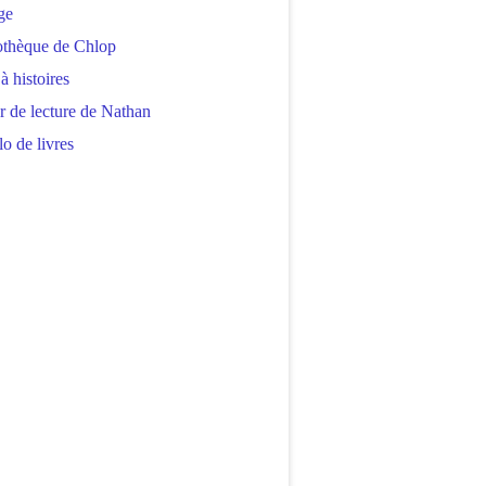
ge
othèque de Chlop
 à histoires
r de lecture de Nathan
o de livres