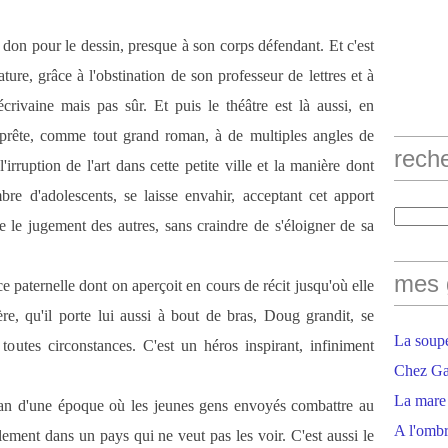
don pour le dessin, presque à son corps défendant. Et c'est
rature, grâce à l'obstination de son professeur de lettres et à
crivaine mais pas sûr. Et puis le théâtre est là aussi, en
prête, comme tout grand roman, à de multiples angles de
rech
'irruption de l'art dans cette petite ville et la manière dont
e d'adolescents, se laisse envahir, acceptant cet apport
re le jugement des autres, sans craindre de s'éloigner de sa
mes 
ce paternelle dont on aperçoit en cours de récit jusqu'où elle
re, qu'il porte lui aussi à bout de bras, Doug grandit, se
La soupe
n toutes circonstances. C'est un héros inspirant, infiniment
Chez Gaë
La mare
oman d'une époque où les jeunes gens envoyés combattre au
A l'ombr
ement dans un pays qui ne veut pas les voir. C'est aussi le