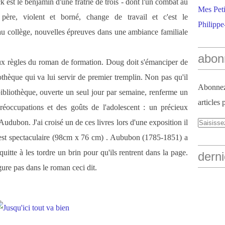
st le benjamin d'une fratrie de trois - dont l'un combat au
Mes Peti
ère, violent et borné, change de travail et c'est le
Philippe
u collège, nouvelles épreuves dans une ambiance familiale
abon
x règles du roman de formation. Doug doit s'émanciper de
iothèque qui va lui servir de premier tremplin. Non pas qu'il
Abonnez-
 bibliothèque, ouverte un seul jour par semaine, renferme un
articles 
préoccupations et des goûts de l'adolescent : un précieux
udubon. J'ai croisé un de ces livres lors d'une exposition il
'est spectaculaire (98cm x 76 cm) . Aububon (1785-1851) a
uitte à les tordre un brin pour qu'ils rentrent dans la page.
derni
gure pas dans le roman ceci dit.