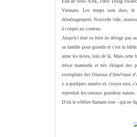
État de New-York, 1969. Doug Switeck e
Vietnam. Les temps sont durs, le p
déménagement. Nouvelle ville, nouvea
à couper au couteau.
Jusqu'ici tout va bien
ne déroge pas au
sa famille pour grandir et c'est la bibl
aime les livres, loin de là. Mais cette
trésor inattendu et très éloigné des 
exemplaire des
Oiseaux d'Amérique
d'A
y a quelques années et, croyez-moi, c
reproduit les oiseaux grandeur nature, q
D'où le célèbre flamant rose - qui ne fi