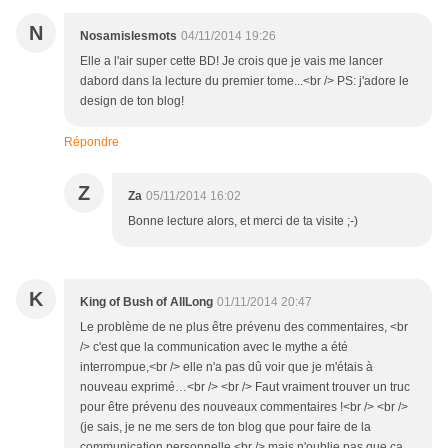
N
Nosamislesmots
04/11/2014 19:26
Elle a l'air super cette BD! Je crois que je vais me lancer
dabord dans la lecture du premier tome...<br /> PS: j'adore le
design de ton blog!
Répondre
Z
Za
05/11/2014 16:02
Bonne lecture alors, et merci de ta visite ;-)
K
King of Bush of AllLong
01/11/2014 20:47
Le problème de ne plus être prévenu des commentaires, <br
/> c'est que la communication avec le mythe a été
interrompue,<br /> elle n'a pas dû voir que je m'étais à
nouveau exprimé…<br /> <br /> Faut vraiment trouver un truc
pour être prévenu des nouveaux commentaires !<br /> <br />
(je sais, je ne me sers de ton blog que pour faire de la
communication personnelle,<br /> mais n'oublie pas que ça