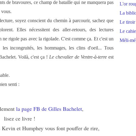
nts de bravoures, ce champ de bataille qui ne manquera pas
L'or rou
e vous.
La bibli
lecture, soyez conscient du chemin à parcourir, sachez que
Le tiroir
orent. Elles nécessitent des aller-retours, des lectures
Le cahie
n ne rigole pas avec la rigolade. C'est comme ça. Et c'est un
Méli-mél
, les incongruités, les hommages, les clins d'oeil... Tous
achelet. Voilà, c'est ça !
Le chevalier de Ventre-à-terre
est
sable.
ien senti :
èlement
la page FB de Gilles Bachelet
,
lisez ce livre !
e Kevin et Humphey vous font pouffer de rire,