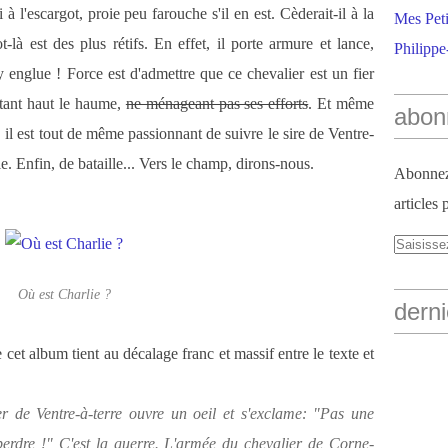
 à l'escargot, proie peu farouche s'il en est. Cèderait-il à la
Mes Peti
-là est des plus rétifs. En effet, il porte armure et lance,
Philippe
'y englue ! Force est d'admettre que ce chevalier est un
fier
rtant haut le haume,
ne ménageant pas ses efforts
. Et même
abon
, il est tout de même passionnant de suivre le sire de Ventre-
le. Enfin, de bataille... Vers le champ, dirons-nous.
Abonnez-
articles 
Où est Charlie ?
derni
cet album tient au décalage franc et massif entre le texte et
r de Ventre-à-terre ouvre un oeil et s'exclame: "Pas une
erdre !" C'est la guerre. L'armée du chevalier de Corne-