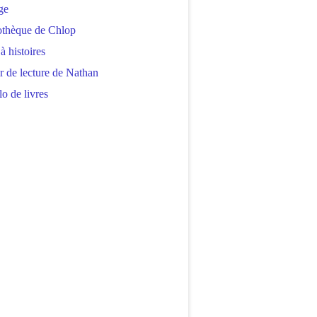
ge
othèque de Chlop
 à histoires
r de lecture de Nathan
o de livres