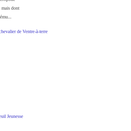
, mais dont
 ému...
euil Jeunesse