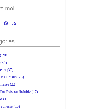
z-moi !
gories
(190)
(85)
eart
(37)
Des Loisirs
(23)
unesse
(22)
r Du Poisson Soluble
(17)
rd
(15)
Jeunesse
(15)