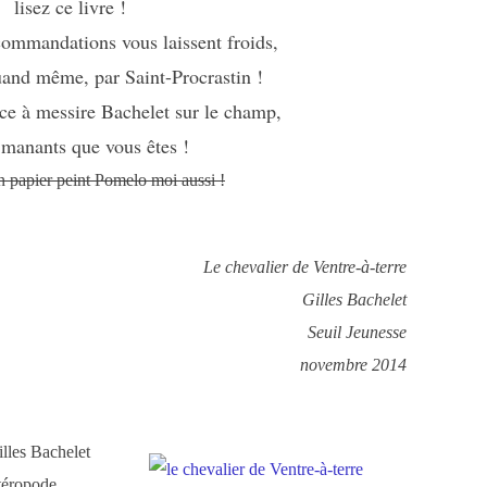
lisez ce livre !
commandations vous laissent froids,
quand même, par Saint-Procrastin !
nce à messire Bachelet sur le champ,
 manants que vous êtes !
n papier peint Pomelo moi aussi !
Le chevalier de Ventre-à-terre
Gilles Bachelet
Seuil Jeunesse
novembre 2014
illes Bachelet
téropode