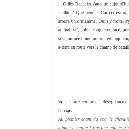
...
Gilles Bachelet s'attaque aujourd'hui
facilité ? Que nenni ! Car cet escargot
arbore un oriflamme. Qui s'y frotte, s
animal,
vif
, noble,
fougueux
, racé, po
si la journée traine un brin en longueur
à-terre en route vers le champ de batail
Vous l'aurez compris, la désopilance de 
l'image.
Au premier chant du coq, le chevalie
minute à perdre ! Pas une minute à p