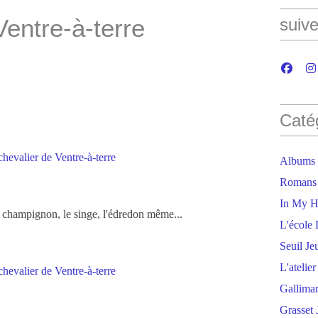
Ventre-à-terre
suive
Caté
Albums
Romans
In My H
le champignon, le singe, l'édredon même...
L'école 
Seuil Je
L'atelie
Gallima
Grasset 