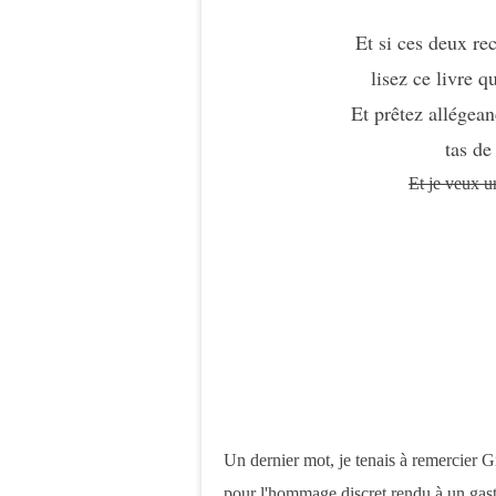
Et si ces deux re
lisez ce livre 
Et prêtez allégea
tas de
Et je veux u
Un dernier mot, je tenais à remercier G
pour l'hommage discret rendu à un gas