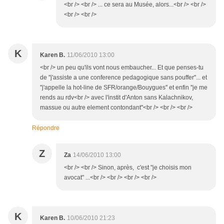
<br /> <br /> ... ce sera au Musée, alors...<br /> <br />
<br /> <br />
K
Karen B.
11/06/2010 13:00
<br /> un peu qu'ils vont nous embaucher... Et que penses-tu
de ''j'assiste a une conference pedagogique sans pouffer''... et
''j'appelle la hot-line de SFR/orange/Bouygues'' et enfin ''je me
rends au rdv<br /> avec l'instit d'Anton sans Kalachnikov,
massue ou autre element contondant''<br /> <br /> <br />
Répondre
Z
Za
14/06/2010 13:00
<br /> <br /> Sinon, après, c'est "je choisis mon
avocat" ...<br /> <br /> <br /> <br />
K
Karen B.
10/06/2010 21:23