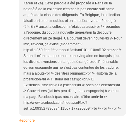
Karen et Za). Cette parodie a été proposée à Paris où la
notoriété de la collection n'est<br /> pas encore suffisante
auprès de la classe des dirigeants. En Belgique, la collection
faisait partie des meubles et on la redécouvre au 2e degré
(?!). En France, la collection, n'était pas aussi<br /> répandue
à l'époque, du coup, la nouvelle génération la découvre
directement au 2e degré. Ca pourrait devenir culte!<br /> Pour
info, l'avocat, ça exitse (évidemment):
http://fiat850.free.fr/marabout.flash/mf101-110/mf102.htm<br />
Sinon, il m'en manque encore une vingtaine en français, plus
les diverses versions en langues étrangères et l'inénarrable
édition espagnole qui ne s'est pas contentée de les traduire,
mais a ajouté<br /> des titres originaux:<br /> Historia de la
prositucion<br /> Historia del castigo<br /> El
Existencialismo<br /> La psicosis<br /> Asesinos celebres<br
/> Couvertures (j'ai très peu d'originaux espagnols) à voir sur
ma page Facebook (pas nécessaire d'être ami)<br />
http://www.facebook.com/media/set/fbx/?
set=a.1093527836384.11567.1772203594<br /> <br /> <br />
Répondre