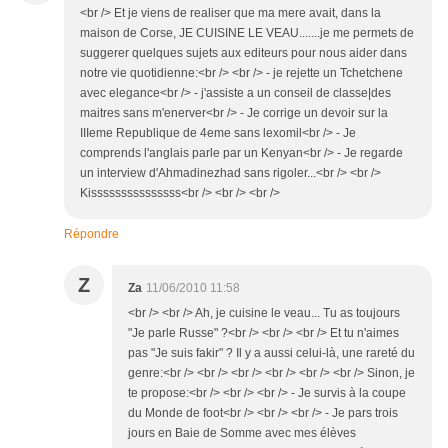
<br /> Et je viens de realiser que ma mere avait, dans la
maison de Corse, JE CUISINE LE VEAU.......je me permets de
suggerer quelques sujets aux editeurs pour nous aider dans
notre vie quotidienne:<br /> <br /> - je rejette un Tchetchene
avec elegance<br /> - j'assiste a un conseil de classe|des
maitres sans m'enerver<br /> - Je corrige un devoir sur la
IIIeme Republique de 4eme sans lexomil<br /> - Je
comprends l'anglais parle par un Kenyan<br /> - Je regarde
un interview d'Ahmadinezhad sans rigoler...<br /> <br />
Kisssssssssssssss<br /> <br /> <br />
Répondre
Z
Za
11/06/2010 11:58
<br /> <br /> Ah, je cuisine le veau... Tu as toujours
"Je parle Russe" ?<br /> <br /> <br /> Et tu n'aimes
pas "Je suis fakir" ? Il y a aussi celui-là, une rareté du
genre:<br /> <br /> <br /> <br /> <br /> <br /> Sinon, je
te propose:<br /> <br /> <br /> - Je survis à la coupe
du Monde de foot<br /> <br /> <br /> - Je pars trois
jours en Baie de Somme avec mes élèves