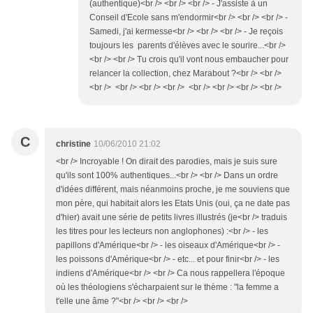
(authentique)<br /> <br /> <br /> - J'assiste à un
Conseil d'Ecole sans m'endormir<br /> <br /> <br /> -
Samedi, j'ai kermesse<br /> <br /> <br /> - Je reçois
toujours les parents d'élèves avec le sourire...<br />
<br /> <br /> Tu crois qu'il vont nous embaucher pour
relancer la collection, chez Marabout ?<br /> <br />
<br /> <br /> <br /> <br /> <br /> <br /> <br /> <br />
C
christine
10/06/2010 21:02
<br /> Incroyable ! On dirait des parodies, mais je suis sure
qu'ils sont 100% authentiques...<br /> <br /> Dans un ordre
d'idées différent, mais néanmoins proche, je me souviens que
mon père, qui habitait alors les Etats Unis (oui, ça ne date pas
d'hier) avait une série de petits livres illustrés (je<br /> traduis
les titres pour les lecteurs non anglophones) :<br /> - les
papillons d'Amérique<br /> - les oiseaux d'Amérique<br /> -
les poissons d'Amérique<br /> - etc... et pour finir<br /> - les
indiens d'Amérique<br /> <br /> Ca nous rappellera l'époque
où les théologiens s'écharpaient sur le thème : "la femme a
t'elle une âme ?"<br /> <br /> <br />