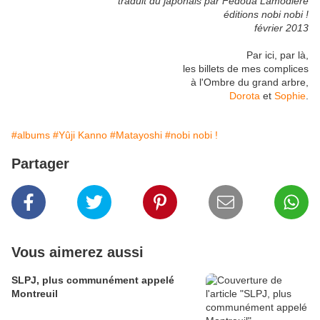
traduit du japonais par Fédoua Lamodière
éditions nobi nobi !
février 2013
Par ici, par là,
les billets de mes complices
à l'Ombre du grand arbre,
Dorota
et
Sophie
.
#albums
#Yûji Kanno
#Matayoshi
#nobi nobi !
Partager
Vous aimerez aussi
SLPJ, plus communément appelé
Montreuil