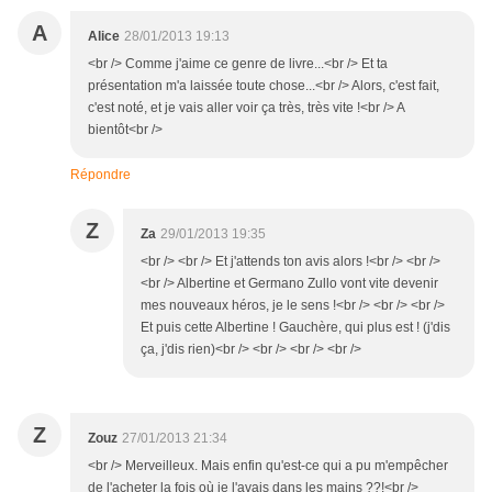
A
Alice
28/01/2013 19:13
<br /> Comme j'aime ce genre de livre...<br /> Et ta
présentation m'a laissée toute chose...<br /> Alors, c'est fait,
c'est noté, et je vais aller voir ça très, très vite !<br /> A
bientôt<br />
Répondre
Z
Za
29/01/2013 19:35
<br /> <br /> Et j'attends ton avis alors !<br /> <br />
<br /> Albertine et Germano Zullo vont vite devenir
mes nouveaux héros, je le sens !<br /> <br /> <br />
Et puis cette Albertine ! Gauchère, qui plus est ! (j'dis
ça, j'dis rien)<br /> <br /> <br /> <br />
Z
Zouz
27/01/2013 21:34
<br /> Merveilleux. Mais enfin qu'est-ce qui a pu m'empêcher
de l'acheter la fois où je l'avais dans les mains ??!<br />