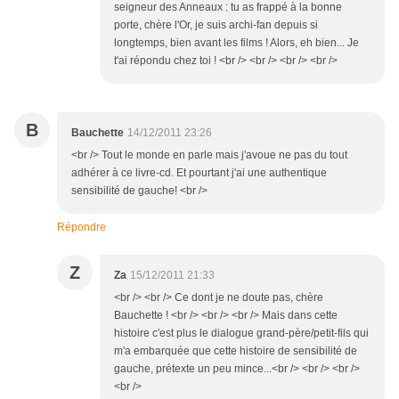
seigneur des Anneaux : tu as frappé à la bonne
porte, chère l'Or, je suis archi-fan depuis si
longtemps, bien avant les films ! Alors, eh bien... Je
t'ai répondu chez toi ! <br /> <br /> <br /> <br />
B
Bauchette
14/12/2011 23:26
<br /> Tout le monde en parle mais j'avoue ne pas du tout
adhérer à ce livre-cd. Et pourtant j'ai une authentique
sensibilité de gauche! <br />
Répondre
Z
Za
15/12/2011 21:33
<br /> <br /> Ce dont je ne doute pas, chère
Bauchette ! <br /> <br /> <br /> Mais dans cette
histoire c'est plus le dialogue grand-père/petit-fils qui
m'a embarquée que cette histoire de sensibilité de
gauche, prétexte un peu mince...<br /> <br /> <br />
<br />