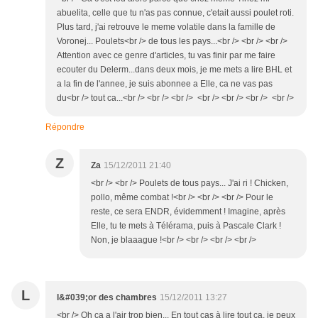
abuelita, celle que tu n'as pas connue, c'etait aussi poulet roti.
Plus tard, j'ai retrouve le meme volatile dans la famille de
Voronej... Poulets<br /> de tous les pays...<br /> <br /> <br />
Attention avec ce genre d'articles, tu vas finir par me faire
ecouter du Delerm...dans deux mois, je me mets a lire BHL et
a la fin de l'annee, je suis abonnee a Elle, ca ne vas pas
du<br /> tout ca...<br /> <br /> <br /> <br /> <br /> <br /> <br />
Répondre
Z
Za
15/12/2011 21:40
<br /> <br /> Poulets de tous pays... J'ai ri ! Chicken,
pollo, même combat !<br /> <br /> <br /> Pour le
reste, ce sera ENDR, évidemment ! Imagine, après
Elle, tu te mets à Télérama, puis à Pascale Clark !
Non, je blaaague !<br /> <br /> <br /> <br />
L
l&#039;or des chambres
15/12/2011 13:27
<br /> Oh ça a l'air trop bien... En tout cas à lire tout ça, je peux