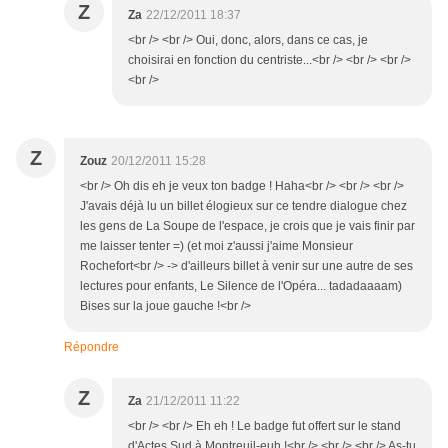
Z
Za
22/12/2011 18:37
<br /> <br /> Oui, donc, alors, dans ce cas, je
choisirai en fonction du centriste...<br /> <br /> <br />
<br />
Z
Zouz
20/12/2011 15:28
<br /> Oh dis eh je veux ton badge ! Haha<br /> <br /> <br />
J'avais déjà lu un billet élogieux sur ce tendre dialogue chez
les gens de La Soupe de l'espace, je crois que je vais finir par
me laisser tenter =) (et moi z'aussi j'aime Monsieur
Rochefort<br /> -> d'ailleurs billet à venir sur une autre de ses
lectures pour enfants, Le Silence de l'Opéra... tadadaaaam)
Bises sur la joue gauche !<br />
Répondre
Z
Za
21/12/2011 11:22
<br /> <br /> Eh eh ! Le badge fut offert sur le stand
d'Actes Sud à Montreuil-euh !<br /> <br /> <br /> As-tu