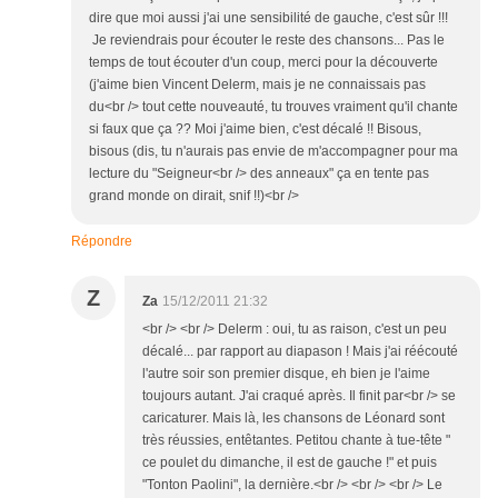
dire que moi aussi j'ai une sensibilité de gauche, c'est sûr !!!
Je reviendrais pour écouter le reste des chansons... Pas le
temps de tout écouter d'un coup, merci pour la découverte
(j'aime bien Vincent Delerm, mais je ne connaissais pas
du<br /> tout cette nouveauté, tu trouves vraiment qu'il chante
si faux que ça ?? Moi j'aime bien, c'est décalé !! Bisous,
bisous (dis, tu n'aurais pas envie de m'accompagner pour ma
lecture du "Seigneur<br /> des anneaux" ça en tente pas
grand monde on dirait, snif !!)<br />
Répondre
Z
Za
15/12/2011 21:32
<br /> <br /> Delerm : oui, tu as raison, c'est un peu
décalé... par rapport au diapason ! Mais j'ai réécouté
l'autre soir son premier disque, eh bien je l'aime
toujours autant. J'ai craqué après. Il finit par<br /> se
caricaturer. Mais là, les chansons de Léonard sont
très réussies, entêtantes. Petitou chante à tue-tête "
ce poulet du dimanche, il est de gauche !" et puis
"Tonton Paolini", la dernière.<br /> <br /> <br /> Le