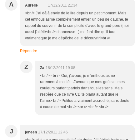
A
Aurelie____
17/12/2011 21:34
<br /> J'ai déjà envie de le lire depuis un petit moment. Mais
cet enthousiasme complètement entier, un peu de gauche, le
rappel du souvenir de la complicité d'avec le grand-père (moi
aussi j'ai été<br /> chanceuse...) me font dire qu'il faut
vraiment que je me dépêche de le découvrir!<br />
Répondre
Z
Za
18/12/2011 19:08
<br /> <br /> Oui, j'avoue, je m'enthousiasme
rarement à moitié... J'avoue que mes goûts et mes
couleurs partent parfois dans tous les sens. Mais
j'espère que ce livre CD te plaira autant que je
l'aime.<br /> Petitou a vraiment accroché, sans doute
à cause de moi <br /> <br /> <br /> <br />
J
jeneen
17/12/2011 12:46