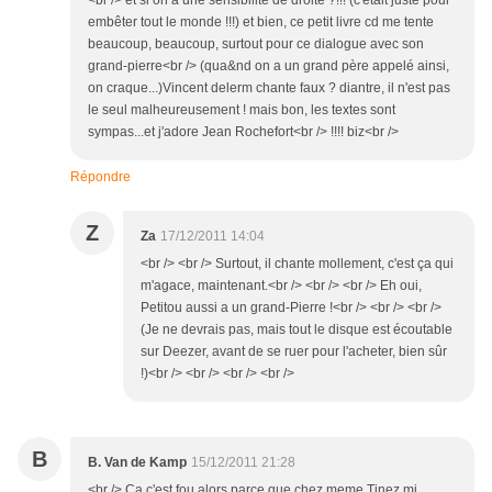
<br /> et si on a une sensibilité de droite ?!!! (c'était juste pour
embêter tout le monde !!!) et bien, ce petit livre cd me tente
beaucoup, beaucoup, surtout pour ce dialogue avec son
grand-pierre<br /> (qua&nd on a un grand père appelé ainsi,
on craque...)Vincent delerm chante faux ? diantre, il n'est pas
le seul malheureusement ! mais bon, les textes sont
sympas...et j'adore Jean Rochefort<br /> !!!! biz<br />
Répondre
Z
Za
17/12/2011 14:04
<br /> <br /> Surtout, il chante mollement, c'est ça qui
m'agace, maintenant.<br /> <br /> <br /> Eh oui,
Petitou aussi a un grand-Pierre !<br /> <br /> <br />
(Je ne devrais pas, mais tout le disque est écoutable
sur Deezer, avant de se ruer pour l'acheter, bien sûr
!)<br /> <br /> <br /> <br />
B
B. Van de Kamp
15/12/2011 21:28
<br /> Ca c'est fou alors parce que chez meme Tinez mi