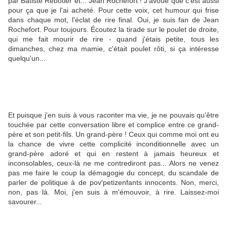
par Batiste Rebotier et... Jean Rochefort ! J'avoue que c'est aussi
pour ça que je l'ai acheté. Pour cette voix, cet humour qui frise
dans chaque mot, l'éclat de rire final. Oui, je suis fan de Jean
Rochefort. Pour toujours. Écoutez la tirade sur le poulet de droite,
qui me fait mourir de rire - quand j'étais petite, tous les
dimanches, chez ma mamie, c'était poulet rôti, si ça intéresse
quelqu'un...
Et puisque j'en suis à vous raconter ma vie, je ne pouvais qu'être
touchée par cette conversation libre et complice entre ce grand-
père et son petit-fils. Un grand-père ! Ceux qui comme moi ont eu
la chance de vivre cette complicité inconditionnelle avec un
grand-père adoré et qui en restent à jamais heureux et
inconsolables, ceux-là ne me contrediront pas... Alors ne venez
pas me faire le coup la démagogie du concept, du scandale de
parler de politique à de pov'petizenfants innocents. Non, merci,
non, pas là. Moi, j'en suis à m'émouvoir, à rire. Laissez-moi
savourer...