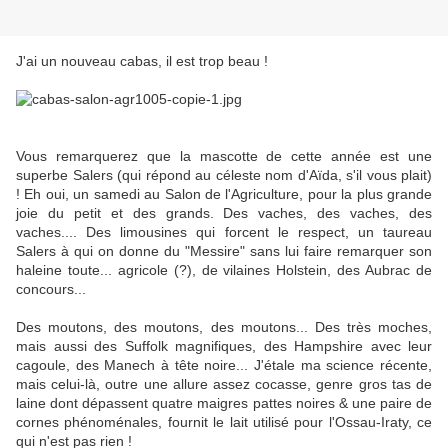
J'ai un nouveau cabas, il est trop beau !
Vous remarquerez que la mascotte de cette année est une
superbe Salers (qui répond au céleste nom d'Aïda, s'il vous plait)
! Eh oui, un samedi au Salon de l'Agriculture, pour la plus grande
joie du petit et des grands. Des vaches, des vaches, des
vaches.... Des limousines qui forcent le respect, un taureau
Salers à qui on donne du "Messire" sans lui faire remarquer son
haleine toute... agricole (?), de vilaines Holstein, des Aubrac de
concours...
Des moutons, des moutons, des moutons... Des très moches,
mais aussi des Suffolk magnifiques, des Hampshire avec leur
cagoule, des Manech à tête noire... J'étale ma science récente,
mais celui-là, outre une allure assez cocasse, genre gros tas de
laine dont dépassent quatre maigres pattes noires & une paire de
cornes phénoménales, fournit le lait utilisé pour l'Ossau-Iraty, ce
qui n'est pas rien !