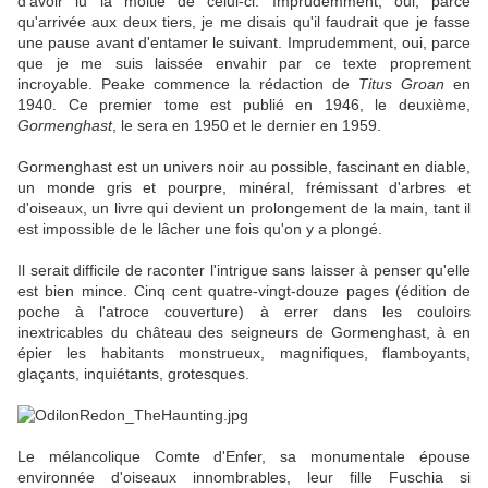
d'avoir lu la moitié de celui-ci. Imprudemment, oui, parce
qu'arrivée aux deux tiers, je me disais qu'il faudrait que je fasse
une pause avant d'entamer le suivant. Imprudemment, oui, parce
que je me suis laissée envahir par ce texte proprement
incroyable. Peake commence la rédaction de
Titus Groan
en
1940. Ce premier tome est publié en 1946, le deuxième,
Gormenghast
, le sera en 1950 et le dernier en 1959.
Gormenghast est un univers noir au possible, fascinant en diable,
un monde gris et pourpre, minéral, frémissant d'arbres et
d'oiseaux, un livre qui devient un prolongement de la main, tant il
est impossible de le lâcher une fois qu'on y a plongé.
Il serait difficile de raconter l'intrigue sans laisser à penser qu'elle
est bien mince. Cinq cent quatre-vingt-douze pages (édition de
poche à l'atroce couverture) à errer dans les couloirs
inextricables du château des seigneurs de Gormenghast, à en
épier les habitants monstrueux, magnifiques, flamboyants,
glaçants, inquiétants, grotesques.
Le mélancolique Comte d'Enfer, sa monumentale épouse
environnée d'oiseaux innombrables, leur fille Fuschia si