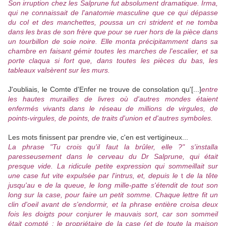
Son irruption chez les Salprune fut absolument dramatique. Irma,
qui ne connaissait de l'anatomie masculine que ce qui dépasse
du col et des manchettes, poussa un cri strident et ne tomba
dans les bras de son frère que pour se ruer hors de la pièce dans
un tourbillon de soie noire. Elle monta précipitamment dans sa
chambre en faisant gémir toutes les marches de l'escalier, et sa
porte claqua si fort que, dans toutes les pièces du bas, les
tableaux valsèrent sur les murs.
J'oubliais, le Comte d'Enfer ne trouve de consolation qu'[...]
entre
les hautes murailles de livres où d'autres mondes étaient
enfermés vivants dans le réseau de millions de virgules, de
points-virgules, de points, de traits d'union et d'autres symboles.
Les mots finissent par prendre vie, c'en est vertigineux...
La phrase "Tu crois qu'il faut la brûler, elle ?" s'installa
paresseusement dans le cerveau du Dr Salprune, qui était
presque vide. La ridicule petite expression qui sommeillait sur
une case fut vite expulsée par l'intrus, et, depuis le
t
de la tête
jusqu'au
e
de la queue, le long mille-patte s'étendit de tout son
long sur la case, pour faire un petit somme. Chaque lettre fit un
clin d'oeil avant de s'endormir, et la phrase entière croisa deux
fois les doigts pour conjurer le mauvais sort, car son sommeil
était compté : le propriétaire de la case (et de toute la maison