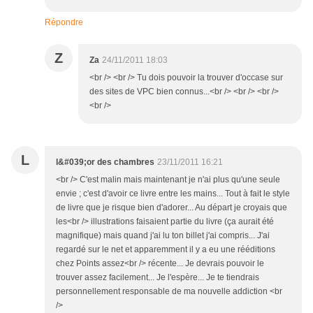
Répondre
Z
Za
24/11/2011 18:03
<br /> <br /> Tu dois pouvoir la trouver d'occase sur
des sites de VPC bien connus...<br /> <br /> <br />
<br />
L
l&#039;or des chambres
23/11/2011 16:21
<br /> C'est malin mais maintenant je n'ai plus qu'une seule
envie ; c'est d'avoir ce livre entre les mains... Tout à fait le style
de livre que je risque bien d'adorer... Au départ je croyais que
les<br /> illustrations faisaient partie du livre (ça aurait été
magnifique) mais quand j'ai lu ton billet j'ai compris... J'ai
regardé sur le net et apparemment il y a eu une rééditions
chez Points assez<br /> récente... Je devrais pouvoir le
trouver assez facilement... Je l'espère... Je te tiendrais
personnellement responsable de ma nouvelle addiction <br
/>