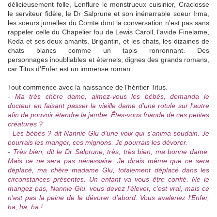
délicieusement folle, Lenflure le monstrueux cuisinier, Craclosse
le serviteur fidèle, le Dr Salprune et son inénarrable soeur Irma,
les soeurs jumelles du Comte dont la conversation n'est pas sans
rappeler celle du Chapelier fou de Lewis Caroll, l'avide Finelame,
Keda et ses deux amants, Brigantin, et les chats, les dizaines de
chats blancs comme un tapis ronronnant. Des
personnages inoubliables et éternels, dignes des grands romans,
car Titus d'Enfer est un immense roman.
Tout commence avec la naissance de l'héritier Titus.
-
Ma très chère dame, aimez-vous les bébés, demanda le
docteur en faisant passer la vieille dame d'une rotule sur l'autre
afin de pouvoir étendre la jambe. Êtes-vous friande de ces petites
créatures ?
- Les bébés ? dit Nannie Glu d'une voix qui s'anima soudain. Je
pourrais les manger, ces mignons. Je pourrais les dévorer.
- Très bien, dit le Dr Salprune, très, très bien, ma bonne dame.
Mais ce ne sera pas nécessaire. Je dirais même que ce sera
déplacé, ma chère madame Glu, totalement déplacé dans les
circonstances présentes. Un enfant va vous être confié. Ne le
mangez pas, Nannie Glu. vous devez l'élever, c'est vrai, mais ce
n'est pas la peine de le dévorer d'abord. Vous avaleriez l'Enfer,
ha, ha, ha !