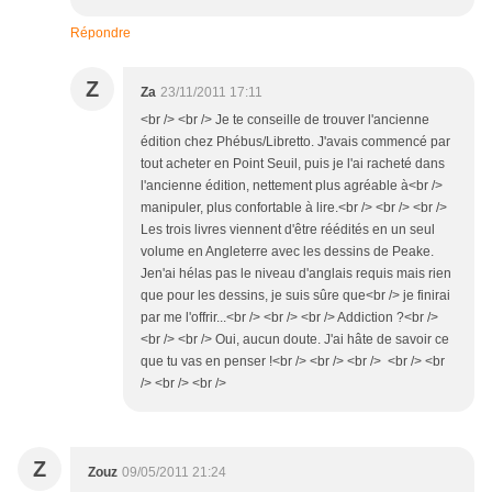
Répondre
Z
Za
23/11/2011 17:11
<br /> <br /> Je te conseille de trouver l'ancienne
édition chez Phébus/Libretto. J'avais commencé par
tout acheter en Point Seuil, puis je l'ai racheté dans
l'ancienne édition, nettement plus agréable à<br />
manipuler, plus confortable à lire.<br /> <br /> <br />
Les trois livres viennent d'être réédités en un seul
volume en Angleterre avec les dessins de Peake.
Jen'ai hélas pas le niveau d'anglais requis mais rien
que pour les dessins, je suis sûre que<br /> je finirai
par me l'offrir...<br /> <br /> <br /> Addiction ?<br />
<br /> <br /> Oui, aucun doute. J'ai hâte de savoir ce
que tu vas en penser !<br /> <br /> <br /> <br /> <br
/> <br /> <br />
Z
Zouz
09/05/2011 21:24