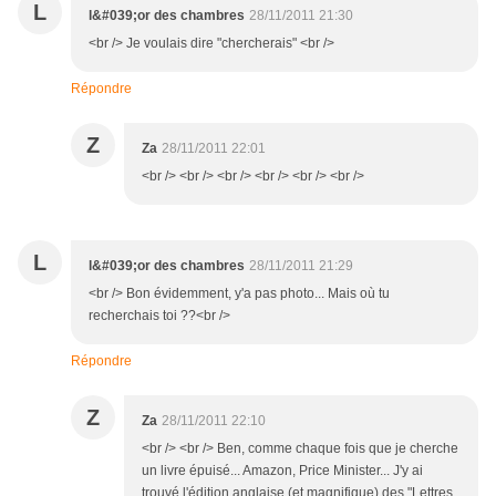
L
l&#039;or des chambres
28/11/2011 21:30
<br /> Je voulais dire "chercherais" <br />
Répondre
Z
Za
28/11/2011 22:01
<br /> <br /> <br /> <br /> <br /> <br />
L
l&#039;or des chambres
28/11/2011 21:29
<br /> Bon évidemment, y'a pas photo... Mais où tu
recherchais toi ??<br />
Répondre
Z
Za
28/11/2011 22:10
<br /> <br /> Ben, comme chaque fois que je cherche
un livre épuisé... Amazon, Price Minister... J'y ai
trouvé l'édition anglaise (et magnifique) des "Lettres