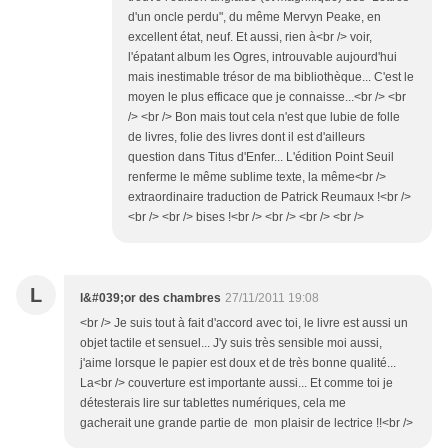
d'un oncle perdu", du même Mervyn Peake, en
excellent état, neuf. Et aussi, rien à<br /> voir,
l'épatant album les Ogres, introuvable aujourd'hui
mais inestimable trésor de ma bibliothèque... C'est le
moyen le plus efficace que je connaisse...<br /> <br
/> <br /> Bon mais tout cela n'est que lubie de folle
de livres, folie des livres dont il est d'ailleurs
question dans Titus d'Enfer... L'édition Point Seuil
renferme le même sublime texte, la même<br />
extraordinaire traduction de Patrick Reumaux !<br />
<br /> <br /> bises !<br /> <br /> <br /> <br />
L
l&#039;or des chambres
27/11/2011 19:08
<br /> Je suis tout à fait d'accord avec toi, le livre est aussi un
objet tactile et sensuel... J'y suis très sensible moi aussi,
j'aime lorsque le papier est doux et de très bonne qualité...
La<br /> couverture est importante aussi... Et comme toi je
détesterais lire sur tablettes numériques, cela me
gacherait une grande partie de mon plaisir de lectrice !!<br />