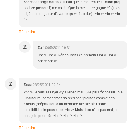
<br /> Aaaarrgh damned il faut que je me remue ! Odilon (trop
cool ce prénom !) me voilà ! Que la meilleure gagne ^^ (tu as
déjà une longueur d'avance ça va être dur)...<br /> <br /> <br
/>
Répondre
Z
Za
10/05/2011 19:31
<br /> <br /> Réhabilitons ce prénom !<br /> <br />
<br /> <br />
Z
Zouz
08/05/2011 22:34
<br /> Je vais essayer d'y aller en mai =) le plus tôt possiiiiiible
! Malheureusement mes soirées sont pleines comme des
z'oeufs (préparation d'un mémoire aïe aïe aïe) donc
possibilité d'impossibilité !<br /> Mais si ce n'est pas mai, ce
sera juin pour sûr !<br /> <br /> <br />
Répondre