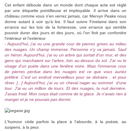
Cet enfant déboule dans un monde dont chaque acte est réglé
par une étiquette pointilleuse et impitoyable. Il arrive dans un
château comme vous n'en verrez jamais, car Mervyn Peake nous
donne autant à voir qu'à lire. Il faut suivre Finelame dans son
errance sur les tois de la forteresse, une errance qui semble
pouvoir durer des jours et des jours, où l'on finit par confondre
l'intérieur et l'extérieur.
- Aujourd'hui, j'ai vu une grande cour de pierres grises au milieu
des nuages. Un champ immense. Personne n'y va jamais. Sauf
un héron. Aujourd'hui, j'ai vu un arbre qui sortait d'un mur, et des
gens qui marchaient sur l'arbre, loin au-dessus du sol. J'ai vu le
visage d'un poète dans une fenêtre noire. Mais l'immense cour
de pierres perdue dans les nuages est ce que vous auriez
préféré. C'est un endroit merveilleux pour se distraire... et pour
rêver. [...] Aujourd'hui, j'ai vu un cheval nager au sommet d'une
tour. J'ai vu un million de tours. Et des nuages, la nuit dernière.
J'avais froid. Mon corps était comme de la glace. Je n'avais rien à
manger et je ne pouvais pas dormir.
L'humour cède parfois la place à l'absurde, à la poésie, au
suspens, à la peur.