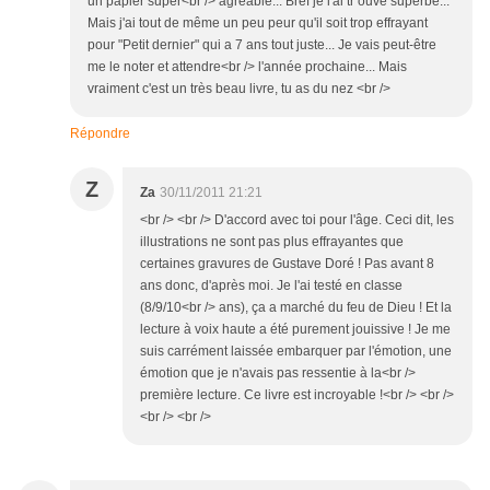
un papier super<br /> agréable... Bref je l'ai tr ouvé superbe...
Mais j'ai tout de même un peu peur qu'il soit trop effrayant
pour "Petit dernier" qui a 7 ans tout juste... Je vais peut-être
me le noter et attendre<br /> l'année prochaine... Mais
vraiment c'est un très beau livre, tu as du nez <br />
Répondre
Z
Za
30/11/2011 21:21
<br /> <br /> D'accord avec toi pour l'âge. Ceci dit, les
illustrations ne sont pas plus effrayantes que
certaines gravures de Gustave Doré ! Pas avant 8
ans donc, d'après moi. Je l'ai testé en classe
(8/9/10<br /> ans), ça a marché du feu de Dieu ! Et la
lecture à voix haute a été purement jouissive ! Je me
suis carrément laissée embarquer par l'émotion, une
émotion que je n'avais pas ressentie à la<br />
première lecture. Ce livre est incroyable !<br /> <br />
<br /> <br />