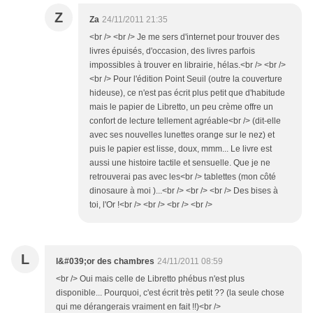
Z
Za
24/11/2011 21:35
<br /> <br /> Je me sers d'internet pour trouver des
livres épuisés, d'occasion, des livres parfois
impossibles à trouver en librairie, hélas.<br /> <br />
<br /> Pour l'édition Point Seuil (outre la couverture
hideuse), ce n'est pas écrit plus petit que d'habitude
mais le papier de Libretto, un peu crème offre un
confort de lecture tellement agréable<br /> (dit-elle
avec ses nouvelles lunettes orange sur le nez) et
puis le papier est lisse, doux, mmm... Le livre est
aussi une histoire tactile et sensuelle. Que je ne
retrouverai pas avec les<br /> tablettes (mon côté
dinosaure à moi )...<br /> <br /> <br /> Des bises à
toi, l'Or !<br /> <br /> <br /> <br />
L
l&#039;or des chambres
24/11/2011 08:59
<br /> Oui mais celle de Libretto phébus n'est plus
disponible... Pourquoi, c'est écrit très petit ?? (la seule chose
qui me dérangerais vraiment en fait !!)<br />