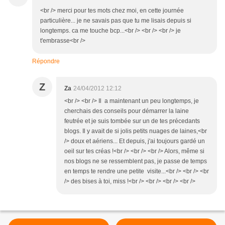
<br /> merci pour tes mots chez moi, en cette journée
particulière... je ne savais pas que tu me lisais depuis si
longtemps. ca me touche bcp...<br /> <br /> <br /> je
t'embrasse<br />
Répondre
Z
Za
24/04/2012 12:12
<br /> <br /> Il a maintenant un peu longtemps, je
cherchais des conseils pour démarrer la laine
feutrée et je suis tombée sur un de tes précedants
blogs. Il y avait de si jolis petits nuages de laines,<br
/> doux et aériens... Et depuis, j'ai toujours gardé un
oeil sur tes créas !<br /> <br /> <br /> Alors, même si
nos blogs ne se ressemblent pas, je passe de temps
en temps te rendre une petite visite...<br /> <br /> <br
/> des bises à toi, miss !<br /> <br /> <br /> <br />