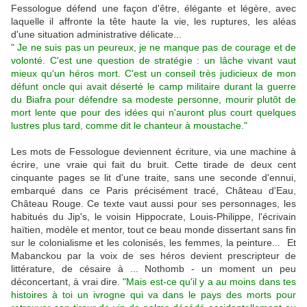
Fessologue défend une façon d'être, élégante et légère, avec
laquelle il affronte la tête haute la vie, les ruptures, les aléas
d'une situation administrative délicate...
" Je ne suis pas un peureux, je ne manque pas de courage et de
volonté. C'est une question de stratégie : un lâche vivant vaut
mieux qu'un héros mort. C'est un conseil très judicieux de mon
défunt oncle qui avait déserté le camp militaire durant la guerre
du Biafra pour défendre sa modeste personne, mourir plutôt de
mort lente que pour des idées qui n'auront plus court quelques
lustres plus tard, comme dit le chanteur à moustache."
Les mots de Fessologue deviennent écriture, via une machine à
écrire, une vraie qui fait du bruit. Cette tirade de deux cent
cinquante pages se lit d'une traite, sans une seconde d'ennui,
embarqué dans ce Paris précisément tracé, Château d'Eau,
Château Rouge. Ce texte vaut aussi pour ses personnages, les
habitués du Jip's, le voisin Hippocrate, Louis-Philippe, l'écrivain
haïtien, modèle et mentor, tout ce beau monde dissertant sans fin
sur le colonialisme et les colonisés, les femmes, la peinture... Et
Mabanckou par la voix de ses héros devient prescripteur de
littérature, de césaire à ... Nothomb - un moment un peu
déconcertant, à vrai dire.
"Mais est-ce qu'il y a au moins dans tes
histoires à toi un ivrogne qui va dans le pays des morts pour