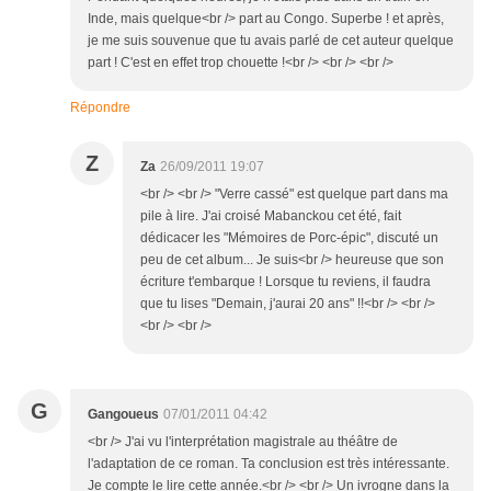
Inde, mais quelque<br /> part au Congo. Superbe ! et après,
je me suis souvenue que tu avais parlé de cet auteur quelque
part ! C'est en effet trop chouette !<br /> <br /> <br />
Répondre
Z
Za
26/09/2011 19:07
<br /> <br /> "Verre cassé" est quelque part dans ma
pile à lire. J'ai croisé Mabanckou cet été, fait
dédicacer les "Mémoires de Porc-épic", discuté un
peu de cet album... Je suis<br /> heureuse que son
écriture t'embarque ! Lorsque tu reviens, il faudra
que tu lises "Demain, j'aurai 20 ans" !!<br /> <br />
<br /> <br />
G
Gangoueus
07/01/2011 04:42
<br /> J'ai vu l'interprétation magistrale au théâtre de
l'adaptation de ce roman. Ta conclusion est très intéressante.
Je compte le lire cette année.<br /> <br /> Un ivrogne dans la