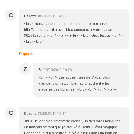
C
Carotte
08/10/2011 14:02
<br /> Tiens, j'ai pondu mon commentaire moi aussi :
http://fanesdecarotte.over-blog.com/article-verre-casse-
86153280.html<br /> <br /> :)<br /> <br /> Gros bisous !<br />
<br /> <br />
Répondre
Z
Za
08/10/2011 19:23
<br /> <br /> Les autres livres de Mabanckou
attendent ton retour, bien au chaud entre les
étagères des librairies...<br /> <br /> <br /> <br />
C
Carotte
25/09/2011 18:44
<br /> Je viens de finir "Verre cassé", un des rares bouquins
en français attirant que j'ai trouvé à Delhi. C'était magique.
Pendant quelques heures, je n'étais plus dans un train en