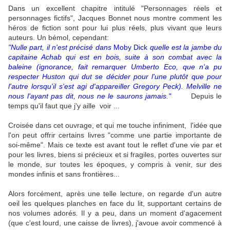
Dans un excellent chapitre intitulé "Personnages réels et
personnages fictifs", Jacques Bonnet nous montre comment les
héros de fiction sont pour lui plus réels, plus vivant que leurs
auteurs. Un bémol, cependant:
"Nulle part, il n'est précisé dans
Moby Dick
quelle est la jambe du
capitaine Achab qui est en bois, suite à son combat avec la
baleine
(ignorance, fait remarquer Umberto Eco, que n'a pu
respecter Huston qui dut se décider pour l'une plutôt que pour
l'autre lorsqu'il s'est agi d'appareiller Gregory Peck). Melville ne
nous l'ayant pas dit, nous ne le saurons jamais."
Depuis le
temps qu'il faut que j'y aille voir ...
Croisée dans cet ouvrage, et qui me touche infiniment, l'idée que
l'on peut offrir certains livres "comme une partie importante de
soi-même". Mais ce texte est avant tout le reflet d'une vie par et
pour les livres, biens si précieux et si fragiles, portes ouvertes sur
le monde, sur toutes les époques, y compris à venir, sur des
mondes infinis et sans frontières...
Alors forcément, après une telle lecture, on regarde d'un autre
oeil les quelques planches en face du lit, supportant certains de
nos volumes adorés
.
Il y a peu, dans un moment d'agacement
(que c'est lourd, une caisse de livres), j'avoue avoir commencé à