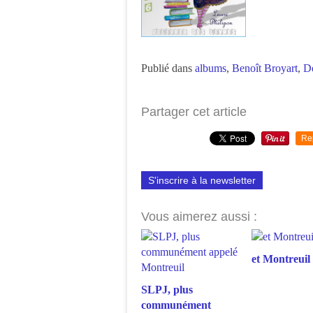
Publié dans
albums
,
Benoît Broyart
,
De
Partager cet article
Re
S'inscrire à la newsletter
Vous aimerez aussi :
et Montreuil 
SLPJ, plus
communément