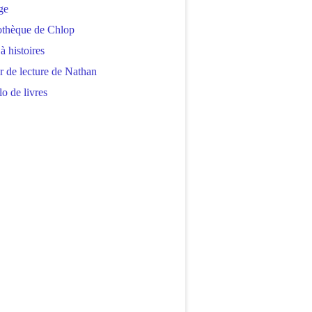
ge
othèque de Chlop
 à histoires
r de lecture de Nathan
o de livres