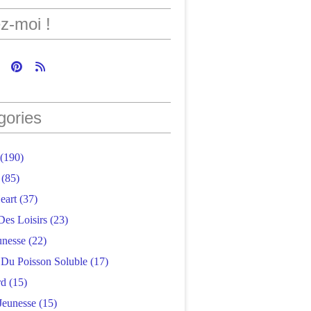
z-moi !
gories
(190)
(85)
eart
(37)
Des Loisirs
(23)
unesse
(22)
r Du Poisson Soluble
(17)
rd
(15)
Jeunesse
(15)