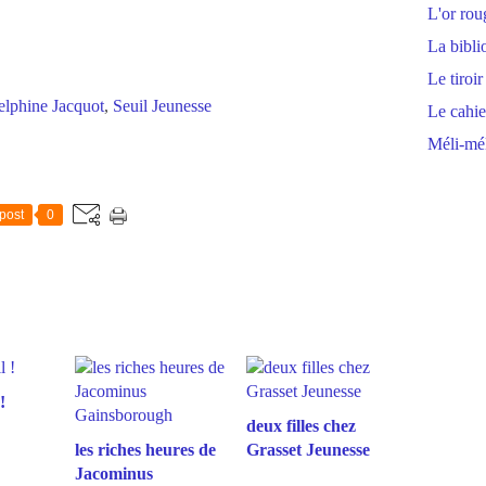
L'or rou
La bibli
Le tiroir
lphine Jacquot
,
Seuil Jeunesse
Le cahie
Méli-mél
post
0
!
deux filles chez
les riches heures de
Grasset Jeunesse
Jacominus